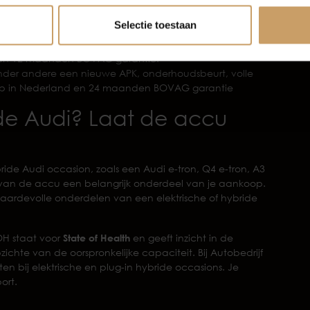
nele reiniging, een BOVAG 40-punten check en 6 maanden
Selectie toestaan
95 en biedt extra’s zoals een nieuwe APK,
maal een halve tank brandstof, banden rondom minimaal
ing en 12 maanden BOVAG garantie.
onder andere een nieuwe APK, onderhoudsbeurt, volle
lp in Nederland en 24 maanden BOVAG garantie
ride Audi? Laat de accu
ybride Audi occasion, zoals een Audi e-tron, Q4 e-tron, A3
ie van de accu een belangrijk onderdeel van je aankoop.
aardevolle onderdelen van een elektrische of hybride
OH staat voor
State of Health
en geeft inzicht in de
chte van de oorspronkelijke capaciteit. Bij Autobedrijf
 bij elektrische en plug-in hybride occasions. Je
ort.