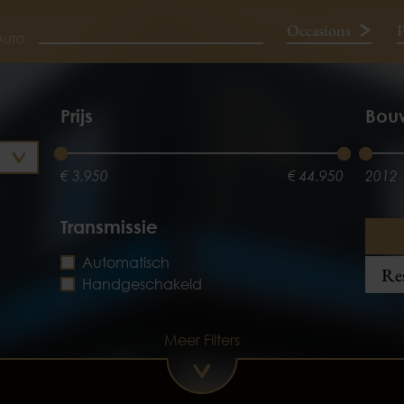
Occasions
P
Neem contact op
Prijs
Bou
€ 3.950
€ 44.950
2012
Transmissie
Automatisch
Res
Handgeschakeld
Meer Filters