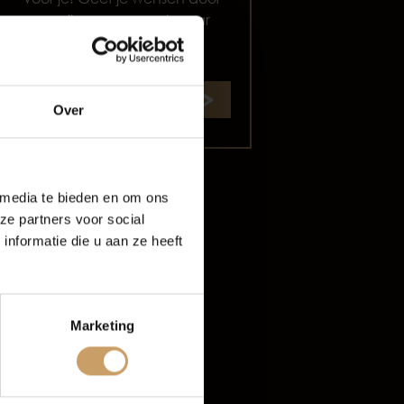
en wij gaan op zoek naar
de perfecte match.
oud
Start zoekopdracht
Over
rijf De Baaij
 media te bieden en om ons
ze partners voor social
nformatie die u aan ze heeft
Marketing
tten