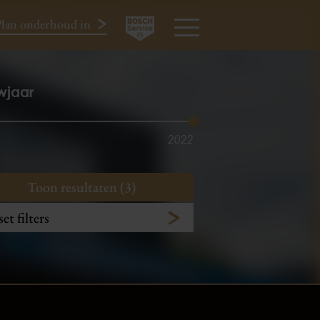
lan onderhoud in
024-3440424
MENU
wjaar
2022
Toon resultaten (3)
et filters