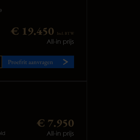
e
€ 19.450
Incl. BTW
All-in prijs
Proefrit aanvragen
€ 7.950
All-in prijs
ld