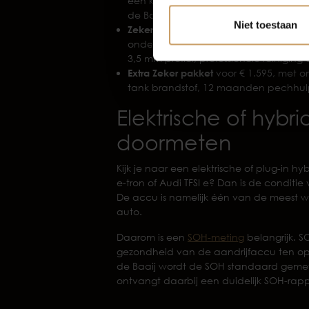
een kwart tank brandstof, professio
de Baaij garantie.
Niet toestaan
Zeker pakket
(meest gekozen) kost € 9
onderhoudsbeurt voor levering, mini
3,5 mm profiel, professionele reinig
Extra Zeker pakket
voor € 1.595, met 
tank brandstof, 12 maanden pechhu
Elektrische of hyb
doormeten
Kijk je naar een elektrische of plug-in h
e-tron of Audi TFSI e? Dan is de condit
De accu is namelijk één van de meest w
auto.
Daarom is een
SOH-meting
belangrijk. S
gezondheid van de aandrijfaccu ten opzi
de Baaij wordt de SOH standaard gemeten
ontvangt daarbij een duidelijk SOH-rapp