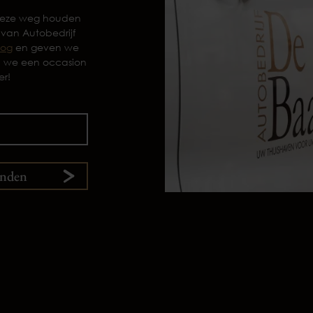
 deze weg houden
 van Autobedrijf
log
en geven we
n we een occasion
er!
enden