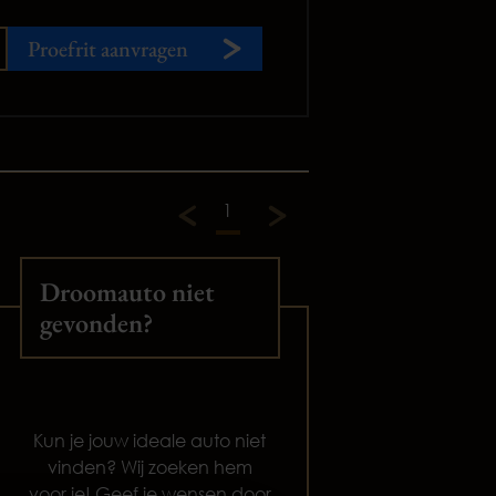
Proefrit aanvragen
1
Droomauto niet
gevonden?
Kun je jouw ideale auto niet
vinden? Wij zoeken hem
voor je! Geef je wensen door