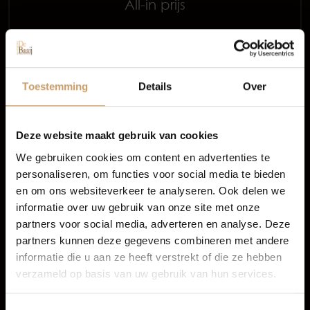
All-in prijs
Occasions
Meer informatie
Autolease
Proefrit aanvragen
Toestemming
Details
Over
Financiering
Deze website maakt gebruik van cookies
We gebruiken cookies om content en advertenties te
personaliseren, om functies voor social media te bieden
Autoverzekeringen
3 van 3 voertuigen
en om ons websiteverkeer te analyseren. Ook delen we
informatie over uw gebruik van onze site met onze
1
partners voor social media, adverteren en analyse. Deze
Verkoop
partners kunnen deze gegevens combineren met andere
informatie die u aan ze heeft verstrekt of die ze hebben
verzameld op basis van uw gebruik van hun services.
BMW occasion Nijmegen
Auto onderhoud