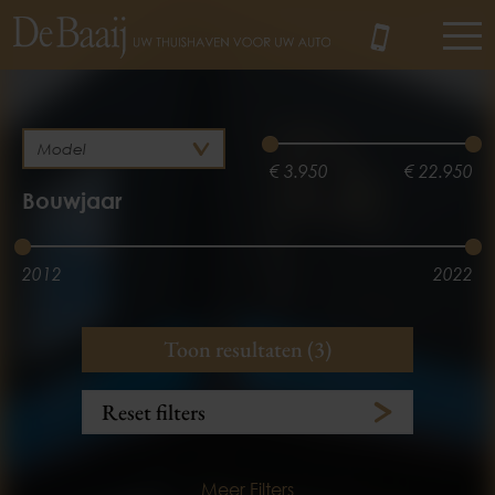
MENU
€ 3.950
€ 22.950
Bouwjaar
2012
2022
Brandstof
Kilometerstand
Toon resultaten (3)
Benzine
Hybride
3.100 km
175.890 km
Reset filters
Meer Filters