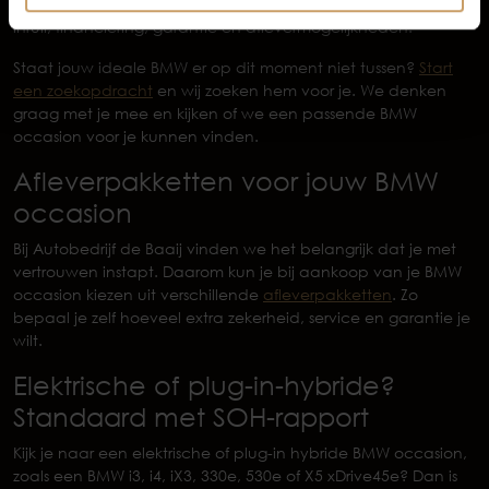
bespreken we praktische zaken zoals onderhoudshistorie,
inruil, financiering, garantie en aflevermogelijkheden.
Staat jouw ideale BMW er op dit moment niet tussen?
Start
een zoekopdracht
en wij zoeken hem voor je. We denken
graag met je mee en kijken of we een passende BMW
occasion voor je kunnen vinden.
Afleverpakketten voor jouw BMW
occasion
Bij Autobedrijf de Baaij vinden we het belangrijk dat je met
vertrouwen instapt. Daarom kun je bij aankoop van je BMW
occasion kiezen uit verschillende
afleverpakketten
. Zo
bepaal je zelf hoeveel extra zekerheid, service en garantie je
wilt.
Elektrische of plug-in-hybride?
Standaard met SOH-rapport
Kijk je naar een elektrische of plug-in hybride BMW occasion,
zoals een BMW i3, i4, iX3, 330e, 530e of X5 xDrive45e? Dan is