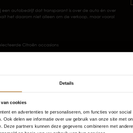
ij een autobedrijf dat transparant is over de auto én over
draait het daarom niet alleen om de verkoop, maar vooral
lecteerde Citroën occasions
n
derhoud en aflevermogelijkheden
Occasions
Auto onderh
wd adres
Details
Autolease
Over Autobed
 en kun je met een goed gevoel de weg op in je Citroën
 van cookies
oor jouw nieuwe Citroën
ent en advertenties te personaliseren, om functies voor social
Financiering
Blogs
. Ook delen we informatie over uw gebruik van onze site met on
je kiezen uit verschillende
afleverpakketten
.
e. Deze partners kunnen deze gegevens combineren met andere i