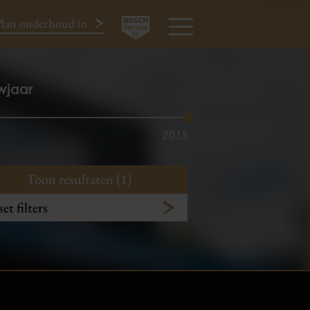
lan onderhoud in
024-3440424
MENU
wjaar
2015
Toon resultaten (1)
et filters