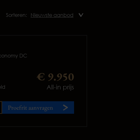
Sorteren:
 Economy DC
€ 9.950
All-in prijs
ld
Proefrit aanvragen