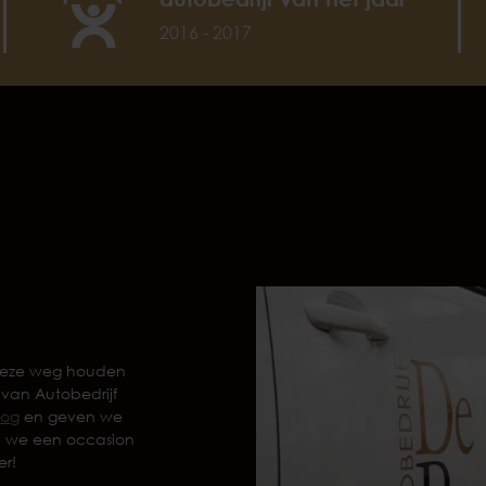
2016 - 2017
 deze weg houden
 van Autobedrijf
log
en geven we
n we een occasion
er!