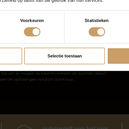
erzameld op basis van uw gebruik van hun services.
bevat onder andere minimaal 6 maanden APK, minimaal
erzekeringen
Contact
nele reiniging, een BOVAG 40-punten check en 6 maanden
95 en biedt extra’s zoals een nieuwe APK,
Voorkeuren
Statistieken
maal een halve tank brandstof, banden rondom minimaal
Verkoop
Afleverpakke
ing en 12 maanden BOVAG garantie.
onder andere een nieuwe APK, onderhoudsbeurt, volle
lp in Nederland en 24 maanden BOVAG garantie.
e proefrit
Selectie toestaan
t bekijken? Plan dan een proefrit en ervaar zelf hoe de
e tijd om je vragen te beantwoorden en kunnen direct
passende oplossingen rondom aankoop.
autobedrijf van het jaar