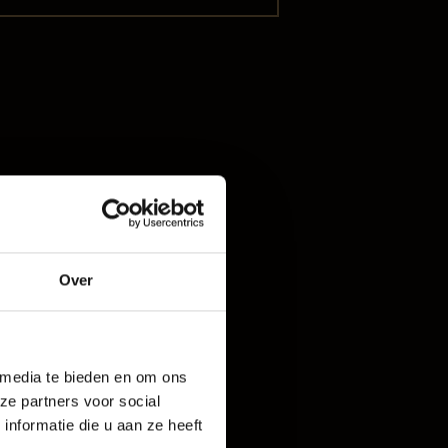
oud
Over
rijf De Baaij
 media te bieden en om ons
ze partners voor social
nformatie die u aan ze heeft