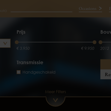
Occasions
P
Neem contact op
Prijs
Bou
€ 3.950
€ 9.950
2012
Transmissie
Handgeschakeld
Res
Meer Filters