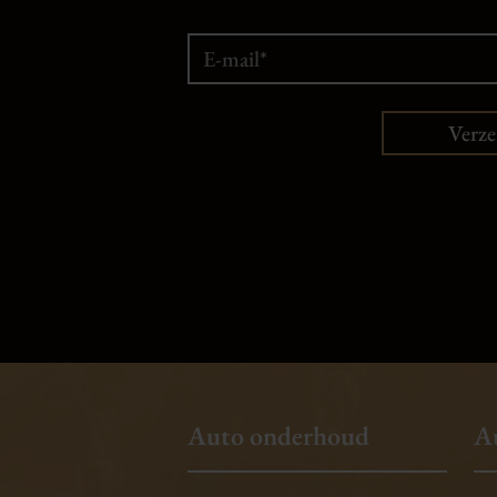
Verz
Auto onderhoud
A