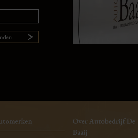
enden
utomerken
Over Autobedrijf De
Baaij