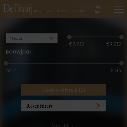
MENU
€ 3.950
€ 9.950
Bouwjaar
2012
2015
Brandstof
Kilometerstand
Toon resultaten (1)
Diesel
3.100 km
134.358 km
Reset filters
Meer Filters