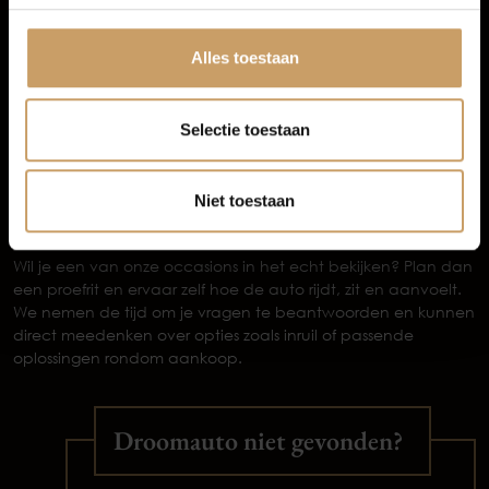
Zeker pakket
(meest gekozen) kost € 995 en biedt extra’s
Afleverpakketten
zoals een nieuwe APK, onderhoudsbeurt voor levering,
minimaal een halve tank brandstof, banden rondom
Alles toestaan
minimaal 3,5 mm profiel, professionele reiniging en 12
maanden BOVAG garantie.
Extra Zeker pakket
voor € 1.595, met onder andere een
Selectie toestaan
nieuwe APK, onderhoudsbeurt, volle tank brandstof, 12
maanden pechhulp in Nederland en 24 maanden BOVAG
garantie.
Niet toestaan
Plan vandaag nog je proefrit
Wil je een van onze occasions in het echt bekijken? Plan dan
een proefrit en ervaar zelf hoe de auto rijdt, zit en aanvoelt.
We nemen de tijd om je vragen te beantwoorden en kunnen
direct meedenken over opties zoals inruil of passende
oplossingen rondom aankoop.
Droomauto niet gevonden?