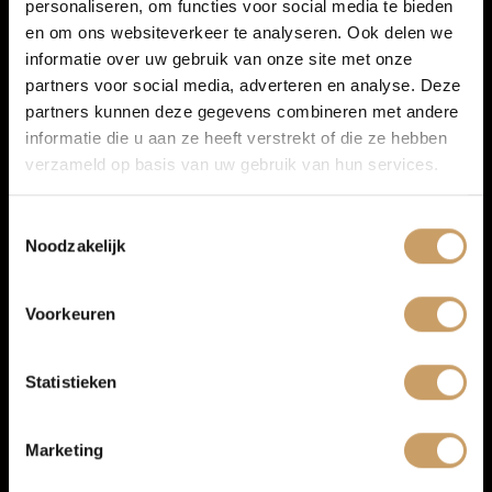
personaliseren, om functies voor social media te bieden
Autoverzekeringen
Persoonlijk advies
en om ons websiteverkeer te analyseren. Ook delen we
Mogelijkheid om een proefrit te maken
informatie over uw gebruik van onze site met onze
Duidelijke uitleg over uitvoering, onderhoud en
partners voor social media, adverteren en analyse. Deze
Verkoop
aflevermogelijkheden
partners kunnen deze gegevens combineren met andere
Inruil en financiering mogelijk
informatie die u aan ze heeft verstrekt of die ze hebben
Service en onderhoud op één vertrouwd adres
Afleverpakketten voor extra zekerheid
verzameld op basis van uw gebruik van hun services.
Auto onderhoud
Zo weet je vooraf waar je aan toe bent en kun je met een
Toestemmingsselectie
goed gevoel de weg op in je Citroën occasion.
Noodzakelijk
Over Autobedrijf De Baaij
Afleverpakketten voor jouw nieuwe
Citroën
Voorkeuren
Bij aankoop van je Citroën occasion kun je kiezen uit
Blogs
verschillende
afleverpakketten
.
Statistieken
Basis pakket
is altijd inbegrepen en bevat onder andere
Contact
minimaal 6 maanden APK, minimaal een kwart tank
brandstof, professionele reiniging, een BOVAG 40-punten
Marketing
check en 6 maanden de Baaij garantie.