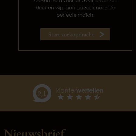
zoeken hem voor je! Geef je wensen
door en wij gaan op zoek naar de
perfecte match.
Start zoekopdracht
klanten
vertellen
9,
1
Nieuwsbrief