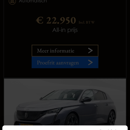
Automatisch
€ 22.950
Incl. BTW
All-in prijs
Meer informatie
Proefrit aanvragen
Occasions