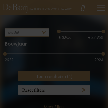
MENU
€ 3.950
€ 22.950
Bouwjaar
2012
2024
Brandstof
Kilometerstand
Toon resultaten (4)
Benzine
3.100 km
153.781 km
Reset filters
Meer Filters