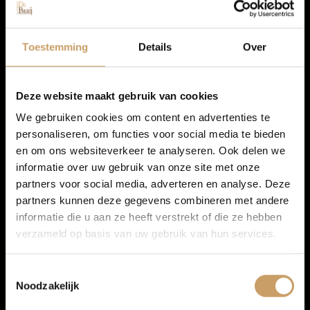
Autolease
Toestemming
Details
Over
Peugeot 308
Financiering
1.2 PureTech Allure Pack Business
Deze website maakt gebruik van cookies
We gebruiken cookies om content en advertenties te
2022
personaliseren, om functies voor social media te bieden
Autoverzekeringen
en om ons websiteverkeer te analyseren. Ook delen we
Benzine
informatie over uw gebruik van onze site met onze
78.400 km
partners voor social media, adverteren en analyse. Deze
Verkoop
partners kunnen deze gegevens combineren met andere
Handgeschakeld
informatie die u aan ze heeft verstrekt of die ze hebben
verzameld op basis van uw gebruik van hun services.
Auto onderhoud
€ 16.450
Incl. BTW
Toestemmingsselectie
All-in prijs
Noodzakelijk
Over Autobedrijf De Baaij