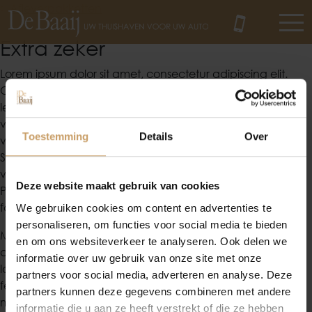
Afleverpakketten
Extra zeker
Lorem ipsum dolor sit amet, consectetur adipiscing elit.
MENU
Occasions
Curabitur a mollis mauris. Cras nunc ex, gravida sit amet
leo feugiat, hendrerit pretium urna. Quisque commodo
viverra sem, at malesuada augue lacinia in. Phasellus
Autolease
Toestemming
Details
Over
vestibulum dolor nisl, vitae luctus dui vestibulum eget.
Suspendisse potenti. Mauris imperdiet finibus ultricies. Duis
vel suscipit ligula. Aenean sodales molestie dictum.
Financiering
Deze website maakt gebruik van cookies
Pellentesque a vehicula velit, quis tincidunt nibh. Aenean
faucibus tincidunt ipsum, eu faucibus eros consectetur ut.
We gebruiken cookies om content en advertenties te
personaliseren, om functies voor social media te bieden
Autoverzekeringen
Morbi ac quam quis metus rutrum gravida. Integer
en om ons websiteverkeer te analyseren. Ook delen we
commodo libero eget dui malesuada, non aliquet ex
informatie over uw gebruik van onze site met onze
lobortis. Nullam tempor commodo ante efficitur
partners voor social media, adverteren en analyse. Deze
Verkoop
fermentum. Maecenas commodo pellentesque tellus, id
partners kunnen deze gegevens combineren met andere
molestie diam viverra at. Maecenas lacus ante, luctus
informatie die u aan ze heeft verstrekt of die ze hebben