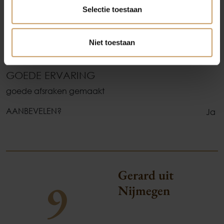
10
Selectie toestaan
Niet toestaan
GOEDE ERVARING
goede afsraken gemaakt
AANBEVELEN?
Ja
Gerard uit
9
Nijmegen