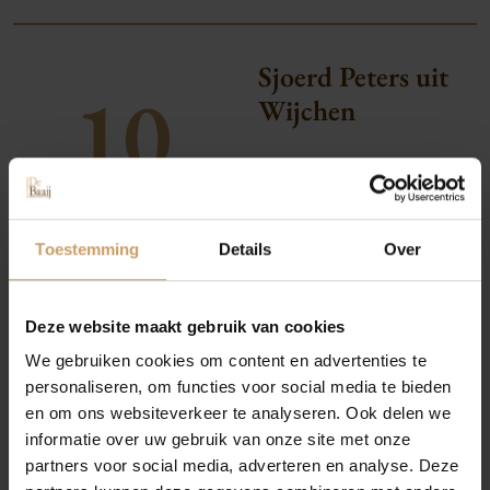
Sjoerd Peters uit
10
Wijchen
Occasions
Autolease
Toestemming
Details
Over
TOP SERVICE - PERSOONLIJKE EN EERLIJKE
Financiering
BEHANDELING
Deze website maakt gebruik van cookies
Top service - persoonlijke en eerlijke behandeling;
We gebruiken cookies om content en advertenties te
Autoverzekeringen
AANBEVELEN?
Ja
personaliseren, om functies voor social media te bieden
en om ons websiteverkeer te analyseren. Ook delen we
informatie over uw gebruik van onze site met onze
Verkoop
partners voor social media, adverteren en analyse. Deze