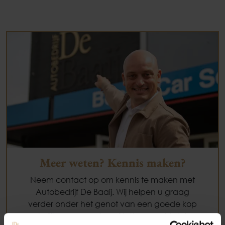
Meer weten? Kennis maken?
Neem contact op om kennis te maken met
Autobedrijf De Baaij. Wij helpen u graag
verder onder het genot van een goede kop
Occasions
koffie, cappuccino of latte macchiato!