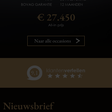
BOVAG GARANTIE
BOVAG GARANTIE
BOVAG GARANTIE
BOVAG GARANTIE
BOVAG GARANTIE
12 MAANDEN
12 MAANDEN
12 MAANDEN
12 MAANDEN
12 MAANDEN
€ 27.450
All-in prijs
Naar alle occasions
klanten
vertellen
9,
1
Nieuwsbrief