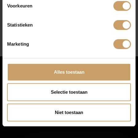
Offerte aanvragen
Voorkeuren
Blogs
Statistieken
Contact
Marketing
Afleverpakketten
Alles toestaan
MET LIEFDE GESELECTEERDE
OCCASIONS
Standaard rijklaar met
Selectie toestaan
garantie
Niet toestaan