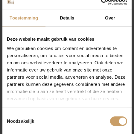
Autolease
Neem contact op
Toestemming
Details
Over
Financiering
Plan onderhoud in
Deze website maakt gebruik van cookies
We gebruiken cookies om content en advertenties te
Plan nu uw onderhoud bij Autobedrijf de Baaij.
personaliseren, om functies voor social media te bieden
Autoverzekeringen
Wij helpen u graag verder!
en om ons websiteverkeer te analyseren. Ook delen we
informatie over uw gebruik van onze site met onze
Auto onderhoud plannen
partners voor social media, adverteren en analyse. Deze
Verkoop
partners kunnen deze gegevens combineren met andere
informatie die u aan ze heeft verstrekt of die ze hebben
verzameld op basis van uw gebruik van hun services.
Offerte aanvragen
Auto onderhoud
Vraag een offerte aan bij Autobedrijf De Baaij.
Toestemmingsselectie
Wij helpen u graag verder!
Noodzakelijk
Over Autobedrijf De Baaij