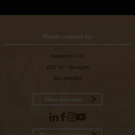
Neem contact op
Aldenhof 11-01
6537 AC Nijmegen
024-3440424
Onze occasions
9,
1
Plan uw onderhoud