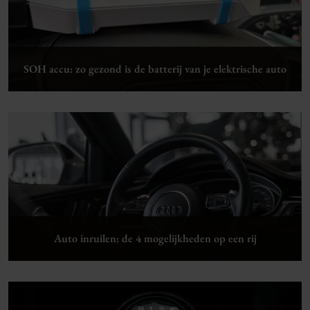
SOH accu: zo gezond is de batterij van je elektrische auto
Lees verder
Auto inruilen: de 4 mogelijkheden op een rij