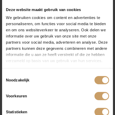
Financiering
Deze website maakt gebruik van cookies
We gebruiken cookies om content en advertenties te
Lees verder
personaliseren, om functies voor social media te bieden
Autoverzekeringen
en om ons websiteverkeer te analyseren. Ook delen we
informatie over uw gebruik van onze site met onze
partners voor social media, adverteren en analyse. Deze
Verkoop
partners kunnen deze gegevens combineren met andere
informatie die u aan ze heeft verstrekt of die ze hebben
Auto leasen of kopen? De voor- en nadelen
verzameld op basis van uw gebruik van hun services.
Auto onderhoud
Toestemmingsselectie
Noodzakelijk
Over Autobedrijf De Baaij
Lees verder
Voorkeuren
Blogs
PAGINA DELEN:
Statistieken