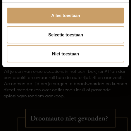
Zeker pakket
(meest gekozen) kost € 995 en biedt extra’s
Afleverpakketten
zoals een nieuwe APK, onderhoudsbeurt voor levering,
minimaal een halve tank brandstof, banden rondom
Alles toestaan
minimaal 3,5 mm profiel, professionele reiniging en 12
maanden BOVAG garantie.
Extra Zeker pakket
voor € 1.595, met onder andere een
Selectie toestaan
nieuwe APK, onderhoudsbeurt, volle tank brandstof, 12
maanden pechhulp in Nederland en 24 maanden BOVAG
garantie.
Niet toestaan
Plan vandaag nog je proefrit
Wil je een van onze occasions in het echt bekijken? Plan dan
een proefrit en ervaar zelf hoe de auto rijdt, zit en aanvoelt.
We nemen de tijd om je vragen te beantwoorden en kunnen
direct meedenken over opties zoals inruil of passende
oplossingen rondom aankoop.
Droomauto niet gevonden?