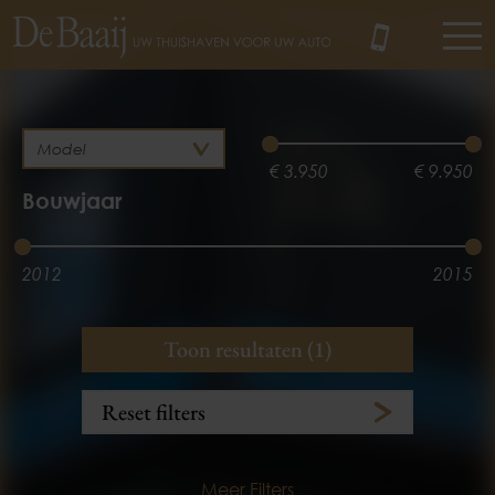
MENU
€ 3.950
€ 9.950
Bouwjaar
2012
2015
Brandstof
Kilometerstand
Toon resultaten (1)
Diesel
3.100 km
134.358 km
Reset filters
Meer Filters