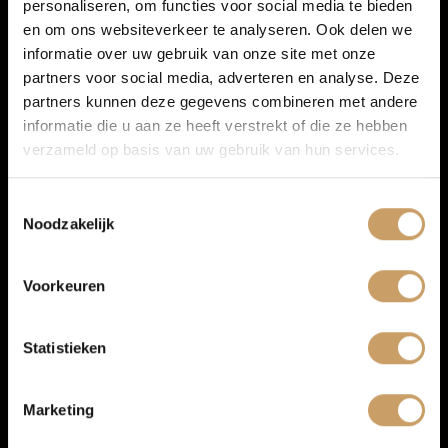
personaliseren, om functies voor social media te bieden
Autoverzekeringen
Persoonlijk advies
en om ons websiteverkeer te analyseren. Ook delen we
Mogelijkheid om een proefrit te maken
informatie over uw gebruik van onze site met onze
Duidelijke uitleg over uitvoering, onderhoud en
partners voor social media, adverteren en analyse. Deze
Verkoop
aflevermogelijkheden
partners kunnen deze gegevens combineren met andere
Inruil en financiering mogelijk
informatie die u aan ze heeft verstrekt of die ze hebben
Service en onderhoud op één vertrouwd adres
Afleverpakketten voor extra zekerheid
verzameld op basis van uw gebruik van hun services.
Auto onderhoud
Zo weet je vooraf waar je aan toe bent en kun je met een
Toestemmingsselectie
goed gevoel de weg op in je Citroën occasion.
Noodzakelijk
Over Autobedrijf De Baaij
Afleverpakketten voor jouw nieuwe
Citroën
Voorkeuren
Bij aankoop van je Citroën occasion kun je kiezen uit
Blogs
verschillende
afleverpakketten
.
Statistieken
Basis pakket
is altijd inbegrepen en bevat onder andere
Contact
minimaal 6 maanden APK, minimaal een kwart tank
brandstof, professionele reiniging, een BOVAG 40-punten
Marketing
check en 6 maanden de Baaij garantie.