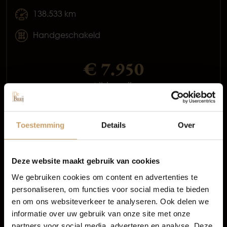
138.533 km
Handgeschakeld
€ 7.950
Occasions
All-in prijs
Autolease
Meer informatie
Toestemming
Details
Over
Proefrit aanvragen
Financiering
Deze website maakt gebruik van cookies
We gebruiken cookies om content en advertenties te
personaliseren, om functies voor social media te bieden
Autoverzekeringen
en om ons websiteverkeer te analyseren. Ook delen we
3 van 3 voertuigen
informatie over uw gebruik van onze site met onze
partners voor social media, adverteren en analyse. Deze