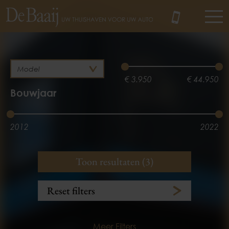
MENU
€ 3.950
€ 44.950
Bouwjaar
2012
2022
Brandstof
Kilometerstand
Toon resultaten (3)
Benzine
Hybride
3.100 km
155.360 km
Reset filters
Meer Filters