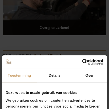
Overig onderhoud
Lees verder
Occasions
PAGINA DELEN:
Autolease
Toestemming
Details
Over
Financiering
Deze website maakt gebruik van cookies
We gebruiken cookies om content en advertenties te
personaliseren, om functies voor social media te bieden