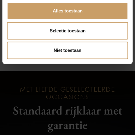
Afleverpakketten
Wij helpen u graag verder!
Alles toestaan
Auto onderhoud plannen
Selectie toestaan
Niet toestaan
MET LIEFDE GESELECTEERDE
OCCASIONS
Standaard rijklaar met
garantie