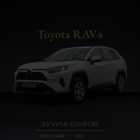
Toyota RAV4
2.0 VVT-IE COMFORT
BOUWJAAR
BOUWJAAR
BOUWJAAR
BOUWJAAR
BOUWJAAR
2021
2018
2021
2014
2020