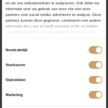
Autoverzekeringen
en om ons websiteverkeer te analyseren. Ook delen we
informatie over uw gebruik van onze site met onze
partners voor social media, adverteren en analyse. Deze
Verkoop
partners kunnen deze gegevens combineren met andere
informatie die u aan ze heeft verstrekt of die ze hebben
Meer weten? Kennis maken?
verzameld op basis van uw gebruik van hun services.
Auto onderhoud
Neem contact op om kennis te maken met
Toestemmingsselectie
Autobedrijf De Baaij. Wij helpen u graag
Noodzakelijk
Over Autobedrijf De Baaij
verder onder het genot van een goede kop
koffie, cappuccino of latte macchiato!
Voorkeuren
Blogs
Neem contact op
Statistieken
Contact
Plan onderhoud in
Marketing
Plan nu uw onderhoud bij Autobedrijf de Baaij.