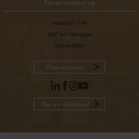
Neem contact op
Aldenhof 11-01
6537 AC Nijmegen
024-3440424
Onze occasions
9,
1
Plan uw onderhoud
klanten
vertellen
Plan uw onderhoud