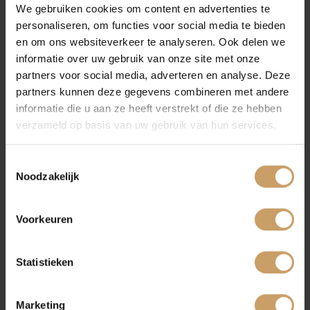
We gebruiken cookies om content en advertenties te
Wij als organisatie hebben de persoonsgegevens
personaliseren, om functies voor social media te bieden
alleen opgeslagen op computers / servers met
Autoverzekeringen
en om ons websiteverkeer te analyseren. Ook delen we
beveiligingssoftware waarbij zowel de
informatie over uw gebruik van onze site met onze
beveiligingssoftware als het besturingssysteem
partners voor social media, adverteren en analyse. Deze
ingesteld zijn om automatisch updates op te halen
Verkoop
partners kunnen deze gegevens combineren met andere
en te installeren.
informatie die u aan ze heeft verstrekt of die ze hebben
Wij als organisatie verklaren dat wij nooit
verzameld op basis van uw gebruik van hun services.
Auto onderhoud
persoonsgegevens overdragen aan of opslaan bij
partijen die gevestigd zijn buiten de EU.
Toestemmingsselectie
Wij als organisatie hebben de opgeslagen
Noodzakelijk
Over Autobedrijf De Baaij
persoonsgegevens beveiligd met een back-up.
Wij als organisatie verklaren dat wij alle
Voorkeuren
persoonsgegevens, die wij buiten de financiële
Blogs
administratie om verwerken, vernietigen als de
Statistieken
overeenkomst op grond waarvan ze verkregen zijn
verlopen is of de toestemming is ingetrokken.
Contact
Wij als organisatie vragen vooraf altijd toestemming
Marketing