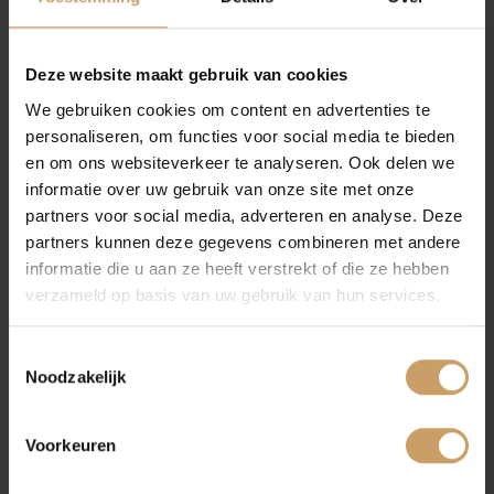
Is uw auto toe aan onderhoud?
Neem dan contact
Financiering
met ons op
, we helpen u graag weer veilig en
Deze website maakt gebruik van cookies
vertrouwd op weg!
We gebruiken cookies om content en advertenties te
personaliseren, om functies voor social media te bieden
Autoverzekeringen
PAGINA DELEN:
en om ons websiteverkeer te analyseren. Ook delen we
informatie over uw gebruik van onze site met onze
partners voor social media, adverteren en analyse. Deze
Verkoop
partners kunnen deze gegevens combineren met andere
informatie die u aan ze heeft verstrekt of die ze hebben
verzameld op basis van uw gebruik van hun services.
Auto onderhoud
Toestemmingsselectie
Noodzakelijk
Over Autobedrijf De Baaij
Voorkeuren
Blogs