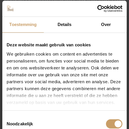
dit mee te nemen naar de garage. Liever niet printen?
Geef dan even bij het maken van de afspraak aan dat
Autolease
u deze blog gelezen heeft.
Toestemming
Details
Over
Bij Autobedrijf De Baaij helpen we u graag veilig op
weg. Komt u er zelf niet uit? Kom dan even langs in
Financiering
Deze website maakt gebruik van cookies
onze garage om uw ruitenwisserbladen te laten
vervangen en profiteer van de korting. U kunt hiervoor
We gebruiken cookies om content en advertenties te
direct
online
een afspraak maken. Heeft u vragen?
personaliseren, om functies voor social media te bieden
Autoverzekeringen
Neem dan gerust even contact met ons op.
en om ons websiteverkeer te analyseren. Ook delen we
informatie over uw gebruik van onze site met onze
partners voor social media, adverteren en analyse. Deze
Verkoop
PAGINA DELEN:
partners kunnen deze gegevens combineren met andere
informatie die u aan ze heeft verstrekt of die ze hebben
verzameld op basis van uw gebruik van hun services.
Auto onderhoud
Toestemmingsselectie
Noodzakelijk