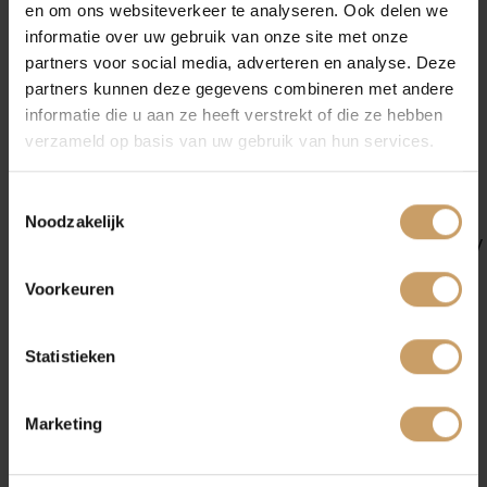
en om ons websiteverkeer te analyseren. Ook delen we
Minder onderhoudsgevoelig, dus lagere
informatie over uw gebruik van onze site met onze
onderhoudskosten
partners voor social media, adverteren en analyse. Deze
Verkoop
Hogere gebruikszekerheid door motorisch minder
partners kunnen deze gegevens combineren met andere
storingsgevoelig
informatie die u aan ze heeft verstrekt of die ze hebben
verzameld op basis van uw gebruik van hun services.
Benieuwd naar de mogelijkheden wat betreft
Auto onderhoud
dieselauto’s? Kom een kijkje nemen bij De Baaij of
Toestemmingsselectie
maak een afspraak via
024 344 0424
.
Noodzakelijk
Over Autobedrijf De Baaij
Check:
https://www.facebook.com/AutobedrijfDeBaaij/
Voorkeuren
Blogs
PAGINA DELEN:
Statistieken
Contact
Marketing