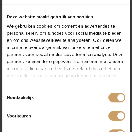
en/of meer handige tips? Volg ons dan op onze
Facebook of neem een kijkje op onze website
!
Financiering
Deze website maakt gebruik van cookies
We gebruiken cookies om content en advertenties te
PAGINA DELEN:
personaliseren, om functies voor social media te bieden
Autoverzekeringen
en om ons websiteverkeer te analyseren. Ook delen we
informatie over uw gebruik van onze site met onze
partners voor social media, adverteren en analyse. Deze
Verkoop
partners kunnen deze gegevens combineren met andere
informatie die u aan ze heeft verstrekt of die ze hebben
verzameld op basis van uw gebruik van hun services.
Auto onderhoud
Toestemmingsselectie
Noodzakelijk
Over Autobedrijf De Baaij
Voorkeuren
Blogs