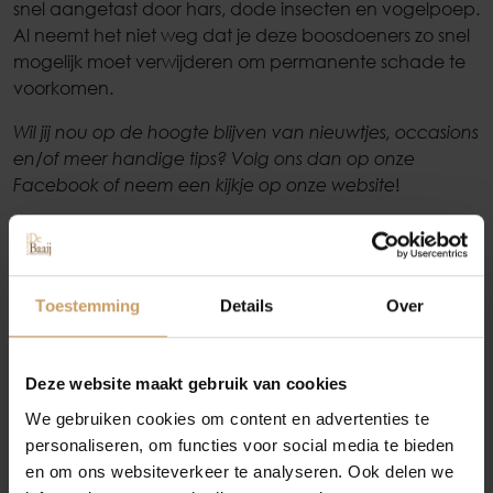
snel aangetast door hars, dode insecten en vogelpoep.
Al neemt het niet weg dat je deze boosdoeners zo snel
mogelijk moet verwijderen om permanente schade te
voorkomen.
Wil jij nou op de hoogte blijven van nieuwtjes, occasions
en/of meer handige tips? Volg ons dan op onze
Facebook of neem een kijkje op onze website
!
Occasions
PAGINA DELEN:
Autolease
Toestemming
Details
Over
Financiering
Deze website maakt gebruik van cookies
We gebruiken cookies om content en advertenties te
personaliseren, om functies voor social media te bieden
Autoverzekeringen
en om ons websiteverkeer te analyseren. Ook delen we