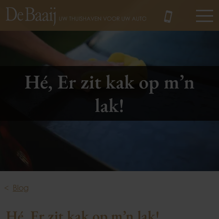
MENU
Hé, Er zit kak op m’n
lak!
Blog
Hé, Er zit kak op m’n lak!