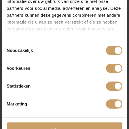
informatie over uw gebruik van onze site met onze
partners voor social media, adverteren en analyse. Deze
Verkoop
partners kunnen deze gegevens combineren met andere
informatie die u aan ze heeft verstrekt of die ze hebben
verzameld op basis van uw gebruik van hun services.
Auto onderhoud
Meer weten? Kennis maken?
Toestemmingsselectie
Neem contact op om kennis te maken met
Noodzakelijk
Over Autobedrijf De Baaij
Autobedrijf De Baaij. Wij helpen u graag
verder onder het genot van een goede kop
Voorkeuren
koffie, cappuccino of latte macchiato!
Blogs
Statistieken
Neem contact op
Contact
Marketing
Maak een afspraak met
Afleverpakketten
Autobedrijf De Baaij