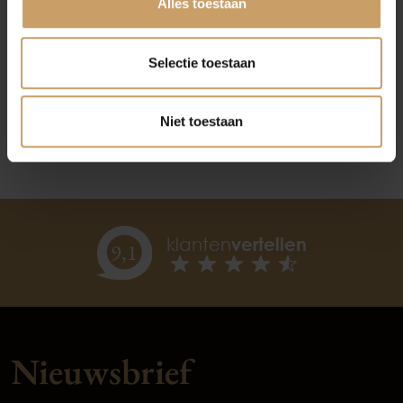
Alles toestaan
Maak een showroomafspraak bij Autobedrijf
De Baaij. Wij helpen u graag verder!
Selectie toestaan
Maak een afspraak
Niet toestaan
klanten
vertellen
9,
1
Nieuwsbrief