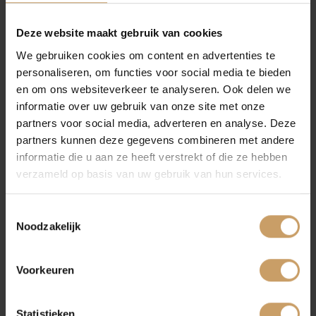
Financiering
Deze website maakt gebruik van cookies
We gebruiken cookies om content en advertenties te
personaliseren, om functies voor social media te bieden
Autoverzekeringen
Veelgestelde vragen over koelvloeistof
en om ons websiteverkeer te analyseren. Ook delen we
Hoe vaak moet je koelvloeistof bijvullen?
informatie over uw gebruik van onze site met onze
partners voor social media, adverteren en analyse. Deze
Verkoop
De frequentie hangt af van je rijgedrag en de leeftijd
partners kunnen deze gegevens combineren met andere
van je auto. Bij normale omstandigheden is controle om
informatie die u aan ze heeft verstrekt of die ze hebben
de paar maanden voldoende. Als je merkt dat je vaker
verzameld op basis van uw gebruik van hun services.
moet bijvullen, kan er een lekkage zijn. In dat geval is
Auto onderhoud
het slim om langs te gaan bij autogarage voor een
Toestemmingsselectie
grondige inspectie.
Noodzakelijk
Over Autobedrijf De Baaij
Wat als het koelvloeistof lampje blijft branden na het
bijvullen?
Voorkeuren
Blijft het lampje branden, zelfs na het bijvullen? Dit kan
Blogs
wijzen op een probleem met het koelsysteem, zoals een
Statistieken
defecte sensor of een lekkage. Wacht niet te lang en