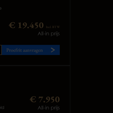
e
€ 19.450
Incl. BTW
All-in prijs
Proefrit aanvragen
€ 7.950
All-in prijs
ld