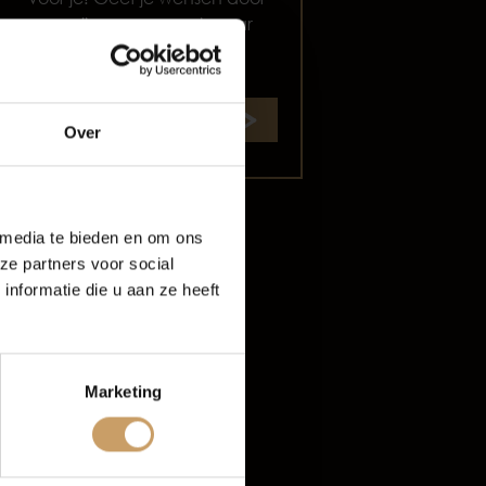
en wij gaan op zoek naar
de perfecte match.
oud
Start zoekopdracht
Over
rijf De Baaij
 media te bieden en om ons
ze partners voor social
nformatie die u aan ze heeft
Marketing
tten