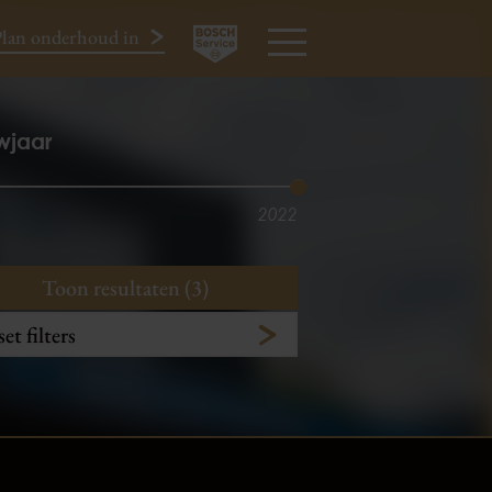
lan onderhoud in
024-3440424
MENU
wjaar
2022
Toon resultaten (3)
et filters