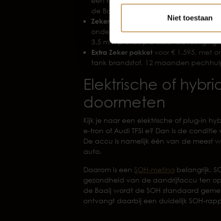
een kwart tank brandstof, professio
de Baaij garantie.
Niet toestaan
Zeker pakket
(meest gekozen) kost € 9
onderhoudsbeurt voor levering, mini
3,5 mm profiel, professionele reinig
Extra Zeker pakket
voor € 1.595, met 
tank brandstof, 12 maanden pechhu
Elektrische of hyb
doormeten
Kijk je naar een elektrische of plug-in h
e-tron of Audi TFSI e? Dan is de condit
De accu is namelijk één van de meest w
auto.
Daarom is een
SOH-meting
belangrijk. S
gezondheid van de aandrijfaccu ten opzi
de Baaij wordt de SOH standaard gemeten
ontvangt daarbij een duidelijk SOH-rapp