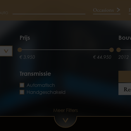
Occasions
P
Neem contact op
Prijs
Bou
€ 3.950
€ 44.950
2012
Transmissie
Automatisch
Res
Handgeschakeld
Meer Filters