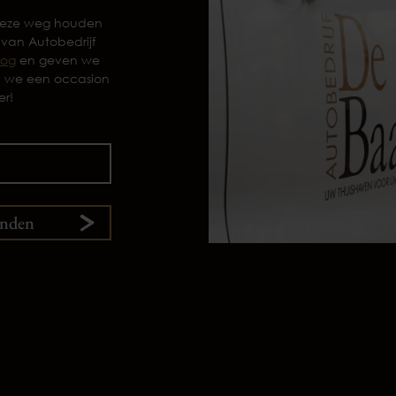
 deze weg houden
 van Autobedrijf
log
en geven we
n we een occasion
er!
enden