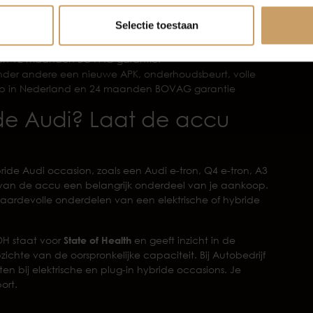
nele reiniging, een BOVAG 40-punten check en 6 maanden
Selectie toestaan
95 en biedt extra’s zoals een nieuwe APK,
maal een halve tank brandstof, banden rondom minimaal
ing en 12 maanden BOVAG garantie.
onder andere een nieuwe APK, onderhoudsbeurt, volle
lp in Nederland en 24 maanden BOVAG garantie
ride Audi? Laat de accu
ybride Audi occasion, zoals een Audi e-tron, Q4 e-tron, A3
ie van de accu een belangrijk onderdeel van je aankoop.
aardevolle onderdelen van een elektrische of hybride
OH staat voor
State of Health
en geeft inzicht in de
chte van de oorspronkelijke capaciteit. Bij Autobedrijf
 bij elektrische en plug-in hybride occasions. Je
ort.