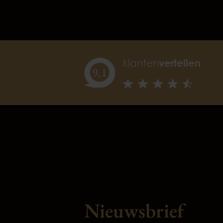
klanten
vertellen
9,
1
Nieuwsbrief