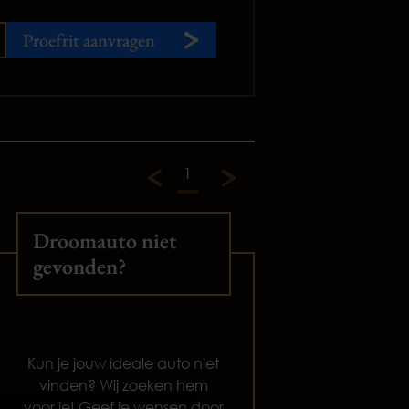
Proefrit aanvragen
1
Droomauto niet
gevonden?
Kun je jouw ideale auto niet
vinden? Wij zoeken hem
voor je! Geef je wensen door