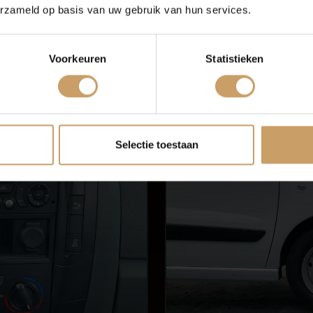
rogramma
afstandsbediening
erzameld op basis van uw gebruik van hun services.
erzekeringen
Contact
irbag bestuurder
larm klasse 1(startblokkering)
Voorkeuren
Statistieken
nti Blokkeer Systeem
Verkoop
Afleverpakke
Selectie toestaan