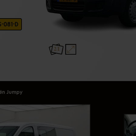
S-081-D
21
oën Jumpy