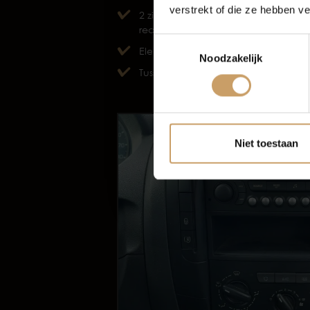
P
verstrekt of die ze hebben v
2 zitplaatsen
Autov
rechtsvoor
A
Toestemmingsselectie
Elektrische ramen voor
A
Noodzakelijk
Tussenschot volledig
A
Niet toestaan