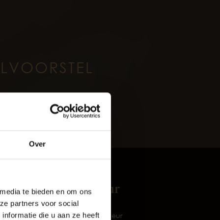
ILVOORSTEL
oud
Over
rijf De Baaij
Exterieur
 media te bieden en om ons
ze partners voor social
nformatie die u aan ze heeft
et
Zijschuifdeur