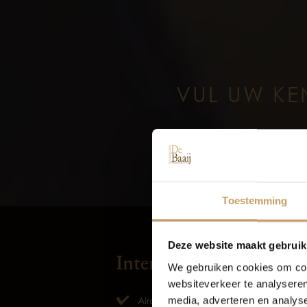
VUL UW KE
Toestemming
Deze website maakt gebruik
Interieur
Vei
We gebruiken cookies om cont
websiteverkeer te analyseren
media, adverteren en analys
Airco
El