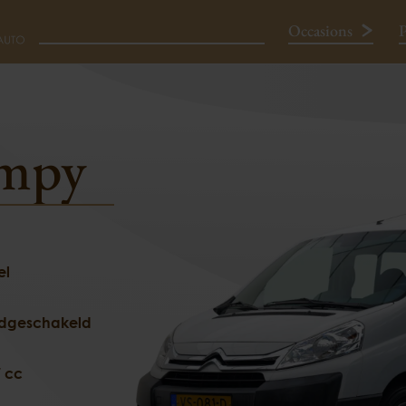
Occasions
P
HDI L2H1 ECONOMY DC
umpy
Neem contact op
el
dgeschakeld
 cc