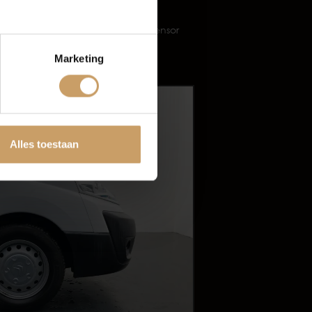
rechts
Parkeersensor
achter
Marketing
tten
Alles toestaan