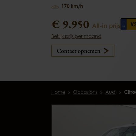
170 km/h
€ 9.950
V
All-in prijs
Bekijk prijs per maand
Contact opnemen
Home
Occasions
Audi
Citr