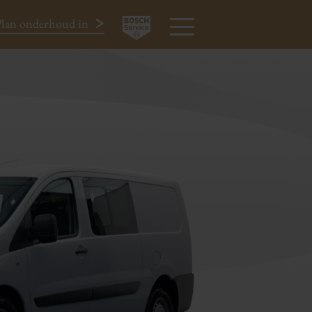
lan onderhoud in
€ 9.950
All-in
024-3440424
MENU