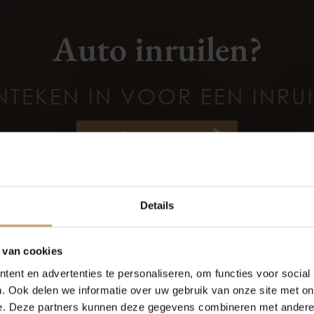
Auto inruilen?
NTEKEN IN VOOR EEN INRU
Aanvragen
Occasions
Auto onderh
Details
Autolease
Over Autobed
 van cookies
ligheid
Overige
ent en advertenties te personaliseren, om functies voor social
Financiering
Blogs
. Ook delen we informatie over uw gebruik van onze site met on
e. Deze partners kunnen deze gegevens combineren met andere i
ektronisch Stabiliteits
centrale vergrendeling m