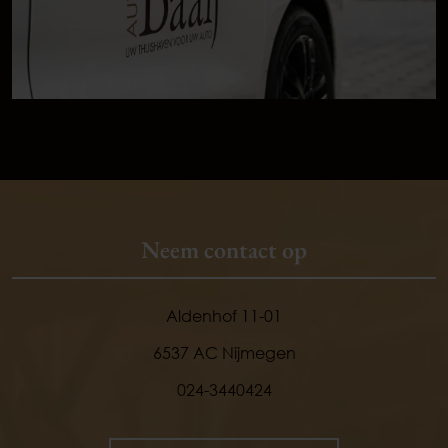
Neem contact op
Aldenhof 11-01
9,
1
6537 AC Nijmegen
024-3440424
klanten
vertellen