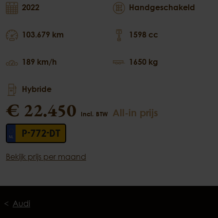
2022
Handgeschakeld
103.679 km
1598 cc
189 km/h
1650 kg
Hybride
€ 22.450
All-in prijs
Incl. BTW
P-772-DT
Bekijk prijs per maand
Audi