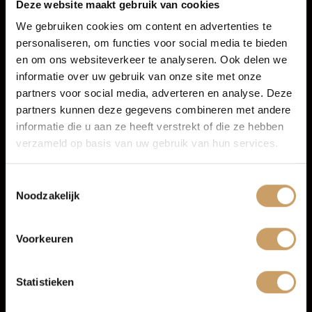
Financiering
Deze website maakt gebruik van cookies
Navigatiesysteem full map
We gebruiken cookies om content en advertenties te
Radio
personaliseren, om functies voor social media te bieden
Autoverzekeringen
en om ons websiteverkeer te analyseren. Ook delen we
Spraakbediening
informatie over uw gebruik van onze site met onze
Multimedia-voorbereiding
partners voor social media, adverteren en analyse. Deze
Verkoop
partners kunnen deze gegevens combineren met andere
informatie die u aan ze heeft verstrekt of die ze hebben
verzameld op basis van uw gebruik van hun services.
Auto onderhoud
Toestemmingsselectie
Noodzakelijk
Over Autobedrijf De Baaij
Voorkeuren
Blogs
Statistieken