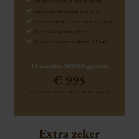
Onderhoudsbeurt voor levering
Minimaal halve tank brandstof
Professionele in- en exterieurreiniging
BOVAG 40-punten check
Banden rondom minimaal 3,5 mm
12 maanden BOVAG garantie
€ 995
Maximaal 10 jaar oud of 200.000 km gereden
Extra zeker