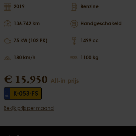
2019
Benzine
136.742 km
Handgeschakeld
75 kW (102 PK)
1499 cc
180 km/h
1100 kg
€ 15.950
All-in prijs
K-053-FS
Bekijk prijs per maand