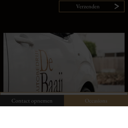
Verzenden
9,
1
klanten
vertellen
Plan uw onderhoud
Onze occasions
Contact opnemen
Contact opnemen
Occasions