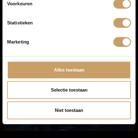
Voorkeuren
Audio installatie
Blogs
Head-up display
Statistieken
Multimedia-voorbereiding
Contact
Marketing
Afleverpakketten
Alles toestaan
Selectie toestaan
Niet toestaan