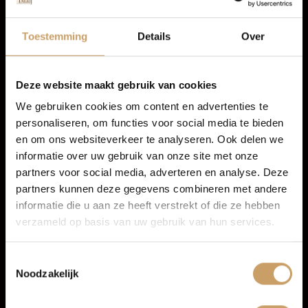
TOON MEER
Autolease
Toestemming
Details
Over
Financiering
Deze website maakt gebruik van cookies
We gebruiken cookies om content en advertenties te
personaliseren, om functies voor social media te bieden
Autoverzekeringen
en om ons websiteverkeer te analyseren. Ook delen we
informatie over uw gebruik van onze site met onze
partners voor social media, adverteren en analyse. Deze
Verkoop
partners kunnen deze gegevens combineren met andere
informatie die u aan ze heeft verstrekt of die ze hebben
verzameld op basis van uw gebruik van hun services.
Auto onderhoud
Toestemmingsselectie
Infotainment
Noodzakelijk
Over Autobedrijf De Baaij
Navigatiesysteem full map