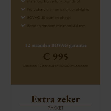
Minimaal halve tank brandstof
Professionele in- en exterieurreiniging
BOVAG 40-punten check
Banden rondom minimaal 3,5 mm
12 maanden BOVAG garantie
€ 995
Maximaal 10 jaar oud of 200.000 km gereden
Extra zeker
PAKKET