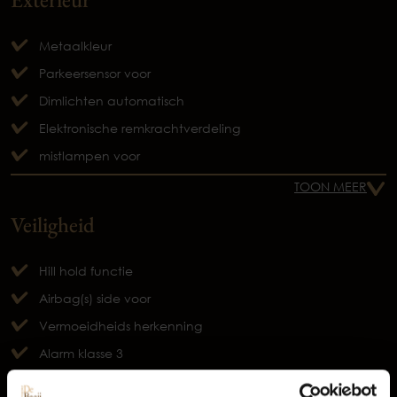
Metaalkleur
Parkeersensor voor
Dimlichten automatisch
Elektronische remkrachtverdeling
mistlampen voor
TOON MEER
Veiligheid
Hill hold functie
Airbag(s) side voor
Vermoeidheids herkenning
Alarm klasse 3
Occasions
Airbag bestuurder