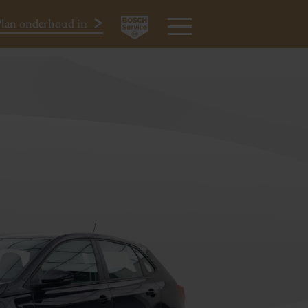
lan onderhoud in
€ 10.450
All-in
024-3440424
MENU