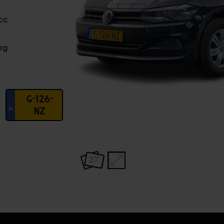
cc
kg
G-126-
NZ
27