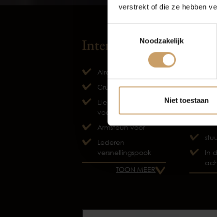
verstrekt of die ze hebben v
Autov
Toestemmingsselectie
Interieur
Over
Noodzakelijk
Airco
Ach
wa
Cruise control
Air
Niet toestaan
Elektrische ramen
(Cl
voor
Con
Armsteun voor
stu
Lederen
versnellingspook
In 
ach
TOON MEER