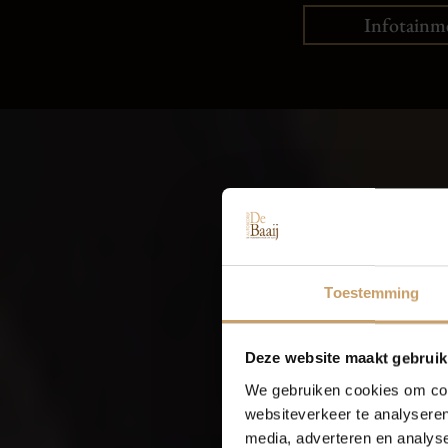
Infotainm
VUL UW KE
Toestemming
Deze website maakt gebruik
We gebruiken cookies om cont
websiteverkeer te analyseren
media, adverteren en analys