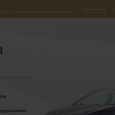
Occasions
P
COMFORTLINE
n
Neem contact op
ine
dgeschakeld