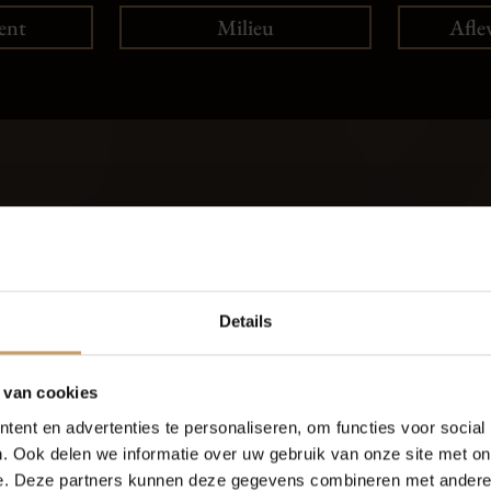
ent
Milieu
Afle
Auto inruilen?
Occasions
Auto onderh
NTEKEN IN VOOR EEN INRU
Details
Autolease
Over Autobed
Aanvragen
 van cookies
ent en advertenties te personaliseren, om functies voor social
Financiering
Blogs
. Ook delen we informatie over uw gebruik van onze site met on
e. Deze partners kunnen deze gegevens combineren met andere i