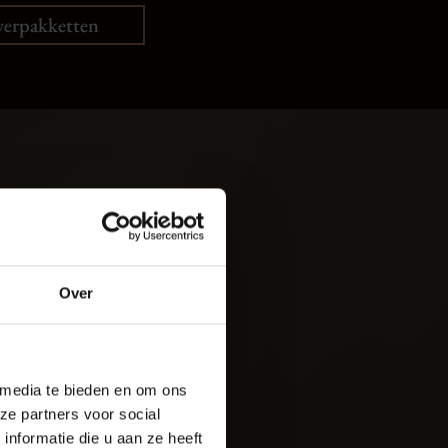
verpakketten
oud
ILVOORSTEL
Over
rijf De Baaij
 media te bieden en om ons
ze partners voor social
nformatie die u aan ze heeft