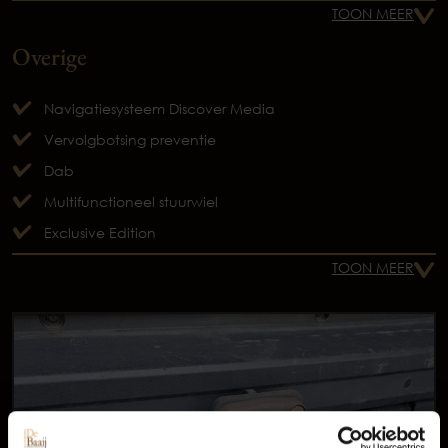
TOON MEER
Overige
Navigatiesysteem Discover Media
Vervolgbotsing preventie
Dab
Multifunctioneel stuurwiel
Exclusive Edition
TOON MEER
Occasions