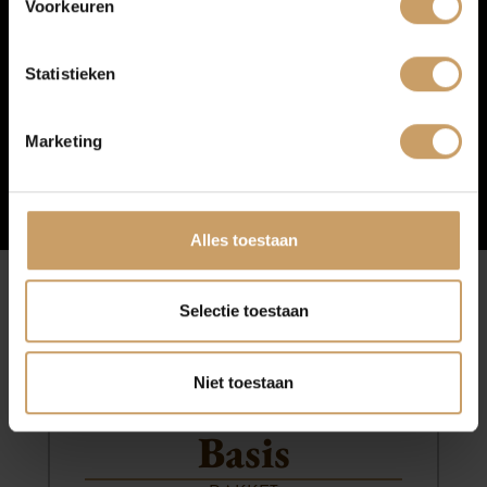
Voorkeuren
Blogs
Statistieken
Contact
Marketing
Afleverpakketten
Alles toestaan
Afleverpakketten
Selectie toestaan
Niet toestaan
Basis