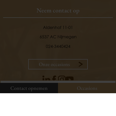
Neem contact op
Aldenhof 11-01
9,
1
6537 AC Nijmegen
klanten
vertellen
024-3440424
Onze occasions
Plan uw onderhoud
Onze occasions
Contact opnemen
Contact opnemen
Occasions
Plan uw onderhoud