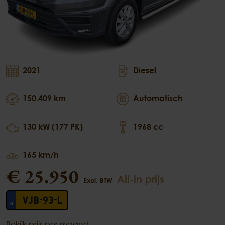
2021
Diesel
150.409 km
Automatisch
130 kW (177 PK)
1968 cc
165 km/h
€ 25.950
All-in prijs
Excl. BTW
VJB-93-L
Bekijk prijs per maand