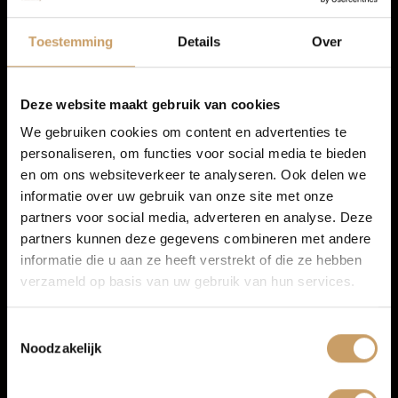
Autolease
Toestemming
Details
Over
Financiering
Deze website maakt gebruik van cookies
We gebruiken cookies om content en advertenties te
personaliseren, om functies voor social media te bieden
Autoverzekeringen
en om ons websiteverkeer te analyseren. Ook delen we
Infotainment
informatie over uw gebruik van onze site met onze
partners voor social media, adverteren en analyse. Deze
Verkoop
Navigatiesysteem full map
partners kunnen deze gegevens combineren met andere
informatie die u aan ze heeft verstrekt of die ze hebben
Radio
verzameld op basis van uw gebruik van hun services.
Auto onderhoud
Toestemmingsselectie
Noodzakelijk
Over Autobedrijf De Baaij