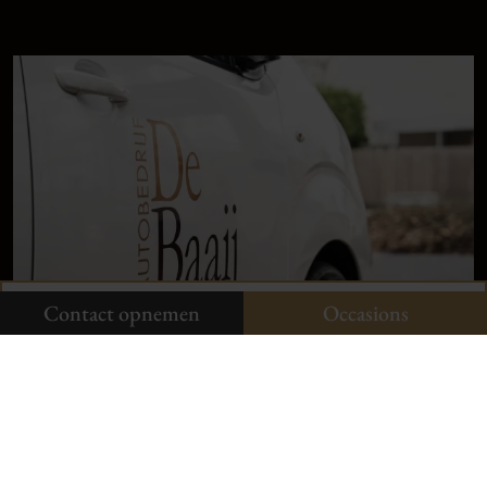
9,
1
klanten
vertellen
Plan uw onderhoud
Onze occasions
Contact opnemen
Contact opnemen
Occasions