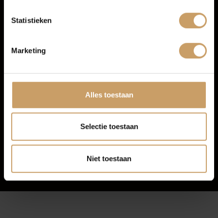
Blogs
Radio
Statistieken
Contact
Marketing
Afleverpakketten
Alles toestaan
Selectie toestaan
Niet toestaan