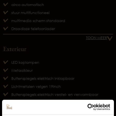
airco automatisch
stuur multifunctioneel
multimedia scherm standaard
Draadloze telefoonlader
TOON MEER
Exterieur
LED koplampen
Metaalkleur
Buitenspiegels elektrisch inklapbaar
Lichtmetalen velgen 19inch
Buitenspiegels elektrisch verstel- en verwarmbaar
Occasions
TOON MEER