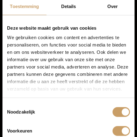
Autolease
Toestemming
Details
Over
Financiering
Deze website maakt gebruik van cookies
We gebruiken cookies om content en advertenties te
personaliseren, om functies voor social media te bieden
Autoverzekeringen
en om ons websiteverkeer te analyseren. Ook delen we
informatie over uw gebruik van onze site met onze
partners voor social media, adverteren en analyse. Deze
Verkoop
partners kunnen deze gegevens combineren met andere
informatie die u aan ze heeft verstrekt of die ze hebben
verzameld op basis van uw gebruik van hun services.
Auto onderhoud
Infotainment
Toestemmingsselectie
Noodzakelijk
Over Autobedrijf De Baaij
Spraakbediening
Multimedia-voorbereiding
Voorkeuren
Navigatiesysteem