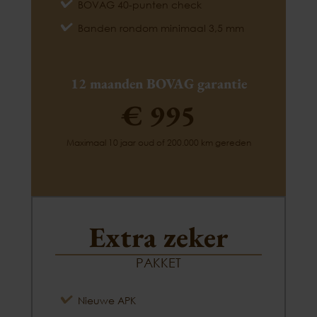
BOVAG 40-punten check
Banden rondom minimaal 3,5 mm
12 maanden BOVAG garantie
€ 995
Maximaal 10 jaar oud of 200.000 km gereden
Extra zeker
PAKKET
Nieuwe APK