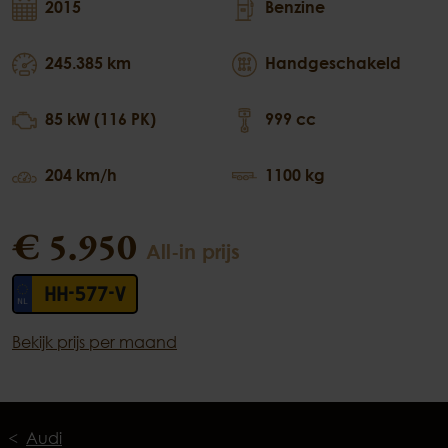
2015
Benzine
245.385 km
Handgeschakeld
85 kW (116 PK)
999 cc
204 km/h
1100 kg
€ 5.950
All-in prijs
HH-577-V
Bekijk prijs per maand
Audi