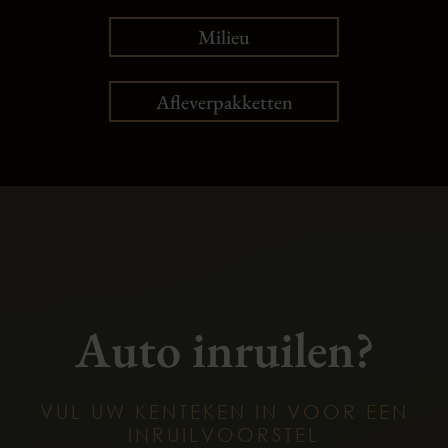
Milieu
Afleverpakketten
Auto inruilen?
VUL UW KENTEKEN IN VOOR EEN
INRUILVOORSTEL