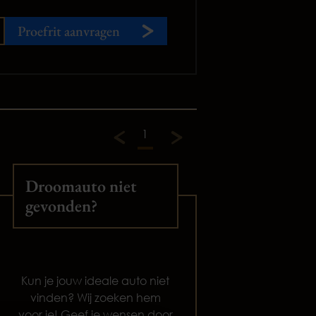
Proefrit aanvragen
1
Droomauto niet
gevonden?
Kun je jouw ideale auto niet
vinden? Wij zoeken hem
voor je! Geef je wensen door