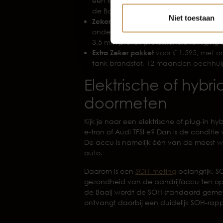
een kwart tank brandstof, professio
de Baaij garantie.
Niet toestaan
Zeker pakket
(meest gekozen) kost € 9
onderhoudsbeurt voor levering, mini
3,5 mm profiel, professionele reinig
Extra Zeker pakket
voor € 1.595, met 
tank brandstof, 12 maanden pechhu
Elektrische of hyb
doormeten
Kijk je naar een elektrische of plug-in h
e-tron of Audi TFSI e? Dan is de condit
De accu is namelijk één van de meest w
auto.
Daarom is een
SOH-meting
belangrijk. S
gezondheid van de aandrijfaccu ten opzi
de Baaij wordt de SOH standaard gemeten
ontvangt daarbij een duidelijk SOH-rapp