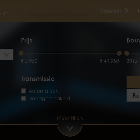
Occasions
P
Neem contact op
Prijs
Bou
€ 3.950
€ 44.950
2012
Transmissie
Automatisch
Res
Handgeschakeld
Meer Filters