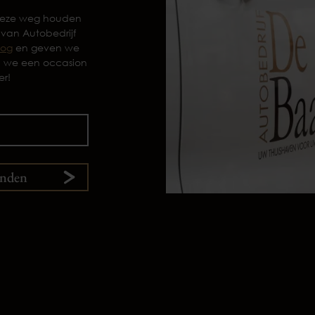
 deze weg houden
 van Autobedrijf
log
en geven we
n we een occasion
er!
enden