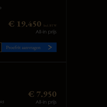
e
€ 19.450
Incl. BTW
All-in prijs
Proefrit aanvragen
€ 7.950
All-in prijs
ld