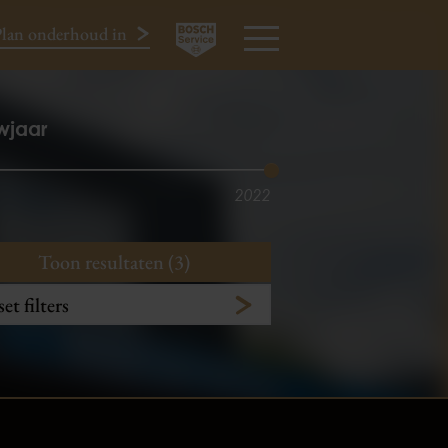
lan onderhoud in
024-3440424
MENU
wjaar
2022
Toon resultaten (3)
et filters