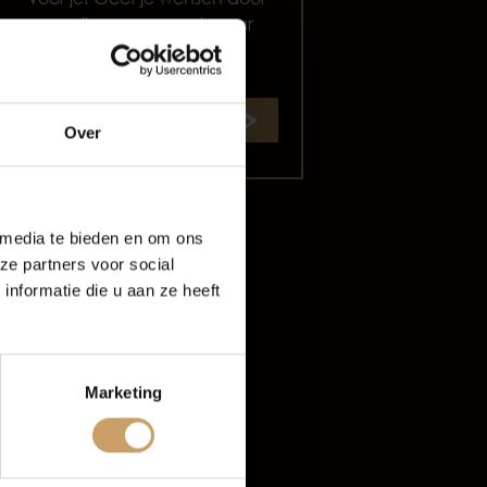
en wij gaan op zoek naar
de perfecte match.
oud
Start zoekopdracht
Over
rijf De Baaij
 media te bieden en om ons
ze partners voor social
nformatie die u aan ze heeft
Marketing
tten