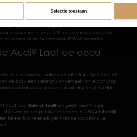
nele reiniging, een BOVAG 40-punten check en 6 maanden
Selectie toestaan
95 en biedt extra’s zoals een nieuwe APK,
maal een halve tank brandstof, banden rondom minimaal
ing en 12 maanden BOVAG garantie.
onder andere een nieuwe APK, onderhoudsbeurt, volle
lp in Nederland en 24 maanden BOVAG garantie
ride Audi? Laat de accu
ybride Audi occasion, zoals een Audi e-tron, Q4 e-tron, A3
ie van de accu een belangrijk onderdeel van je aankoop.
aardevolle onderdelen van een elektrische of hybride
OH staat voor
State of Health
en geeft inzicht in de
chte van de oorspronkelijke capaciteit. Bij Autobedrijf
 bij elektrische en plug-in hybride occasions. Je
ort.