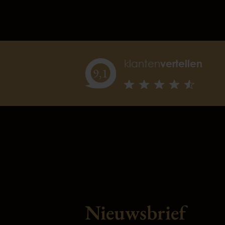
klanten
vertellen
9,
1
Nieuwsbrief