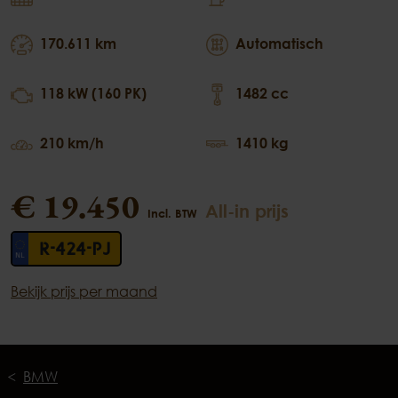
170.611 km
Automatisch
118 kW (160 PK)
1482 cc
210 km/h
1410 kg
€ 19.450
All-in prijs
Incl. BTW
R-424-PJ
Bekijk prijs per maand
BMW