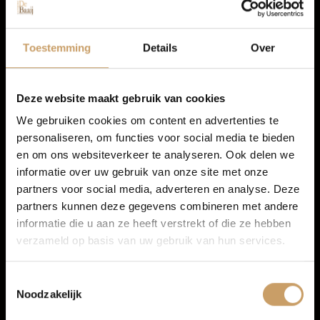
Navigatiesysteem full map
Autolease
Multimedia-voorbereiding
Toestemming
Details
Over
Radio
Financiering
Spraakbediening
Deze website maakt gebruik van cookies
We gebruiken cookies om content en advertenties te
personaliseren, om functies voor social media te bieden
Autoverzekeringen
en om ons websiteverkeer te analyseren. Ook delen we
informatie over uw gebruik van onze site met onze
partners voor social media, adverteren en analyse. Deze
Verkoop
partners kunnen deze gegevens combineren met andere
informatie die u aan ze heeft verstrekt of die ze hebben
verzameld op basis van uw gebruik van hun services.
Auto onderhoud
Toestemmingsselectie
Noodzakelijk
Over Autobedrijf De Baaij