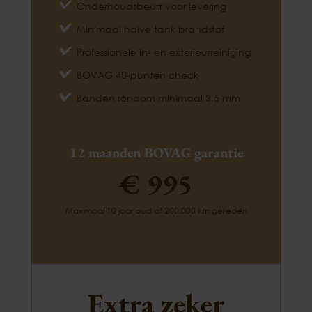
Onderhoudsbeurt voor levering
Minimaal halve tank brandstof
Professionele in- en exterieurreiniging
BOVAG 40-punten check
Banden rondom minimaal 3,5 mm
12 maanden BOVAG garantie
€ 995
Maximaal 10 jaar oud of 200.000 km gereden
Extra zeker