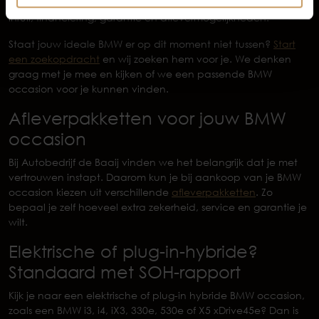
bespreken we praktische zaken zoals onderhoudshistorie,
inruil, financiering, garantie en aflevermogelijkheden.
Staat jouw ideale BMW er op dit moment niet tussen?
Start
een zoekopdracht
en wij zoeken hem voor je. We denken
graag met je mee en kijken of we een passende BMW
occasion voor je kunnen vinden.
Afleverpakketten voor jouw BMW
occasion
Bij Autobedrijf de Baaij vinden we het belangrijk dat je met
vertrouwen instapt. Daarom kun je bij aankoop van je BMW
occasion kiezen uit verschillende
afleverpakketten
. Zo
bepaal je zelf hoeveel extra zekerheid, service en garantie je
wilt.
Elektrische of plug-in-hybride?
Standaard met SOH-rapport
Kijk je naar een elektrische of plug-in hybride BMW occasion,
zoals een BMW i3, i4, iX3, 330e, 530e of X5 xDrive45e? Dan is