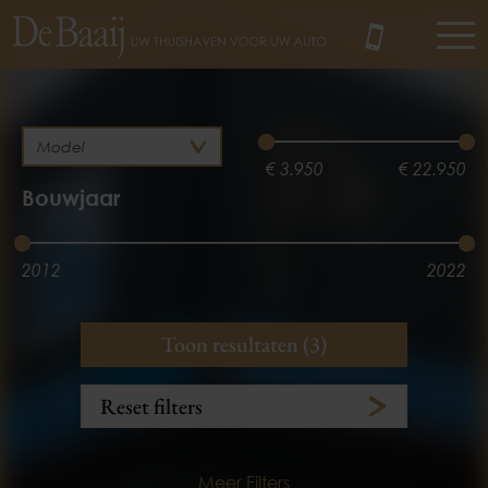
MENU
€ 3.950
€ 22.950
Bouwjaar
2012
2022
Brandstof
Kilometerstand
Toon resultaten (3)
Benzine
Hybride
3.100 km
175.890 km
Reset filters
Meer Filters