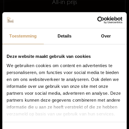
All-in prijs
Occasions
Meer informatie
Autolease
Proefrit aanvragen
Toestemming
Details
Over
Financiering
Deze website maakt gebruik van cookies
We gebruiken cookies om content en advertenties te
personaliseren, om functies voor social media te bieden
Autoverzekeringen
3 van 3 voertuigen
en om ons websiteverkeer te analyseren. Ook delen we
informatie over uw gebruik van onze site met onze
1
partners voor social media, adverteren en analyse. Deze
Verkoop
partners kunnen deze gegevens combineren met andere
informatie die u aan ze heeft verstrekt of die ze hebben
verzameld op basis van uw gebruik van hun services.
BMW occasion Nijmegen
Auto onderhoud