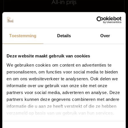
All-in prijs
Occasions
Meer informatie
Autolease
Proefrit aanvragen
Toestemming
Details
Over
Financiering
Deze website maakt gebruik van cookies
We gebruiken cookies om content en advertenties te
personaliseren, om functies voor social media te bieden
Autoverzekeringen
3 van 3 voertuigen
en om ons websiteverkeer te analyseren. Ook delen we
informatie over uw gebruik van onze site met onze
1
partners voor social media, adverteren en analyse. Deze
Verkoop
partners kunnen deze gegevens combineren met andere
informatie die u aan ze heeft verstrekt of die ze hebben
verzameld op basis van uw gebruik van hun services.
BMW occasion Nijmegen
Auto onderhoud