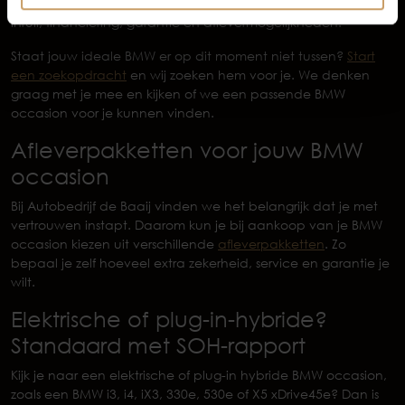
bespreken we praktische zaken zoals onderhoudshistorie,
inruil, financiering, garantie en aflevermogelijkheden.
Staat jouw ideale BMW er op dit moment niet tussen?
Start
een zoekopdracht
en wij zoeken hem voor je. We denken
graag met je mee en kijken of we een passende BMW
occasion voor je kunnen vinden.
Afleverpakketten voor jouw BMW
occasion
Bij Autobedrijf de Baaij vinden we het belangrijk dat je met
vertrouwen instapt. Daarom kun je bij aankoop van je BMW
occasion kiezen uit verschillende
afleverpakketten
. Zo
bepaal je zelf hoeveel extra zekerheid, service en garantie je
wilt.
Elektrische of plug-in-hybride?
Standaard met SOH-rapport
Kijk je naar een elektrische of plug-in hybride BMW occasion,
zoals een BMW i3, i4, iX3, 330e, 530e of X5 xDrive45e? Dan is