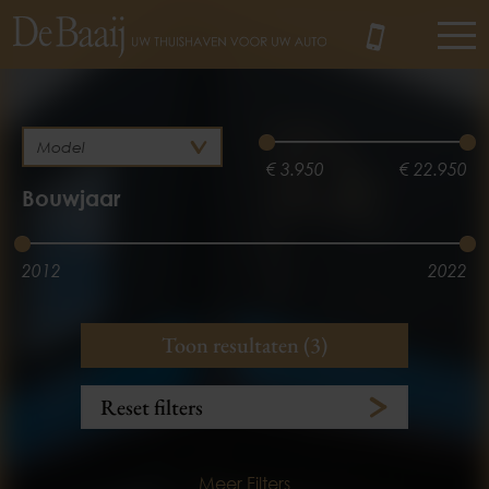
MENU
€ 3.950
€ 22.950
Bouwjaar
2012
2022
Brandstof
Kilometerstand
Toon resultaten (3)
Benzine
Hybride
3.100 km
175.890 km
Reset filters
Meer Filters