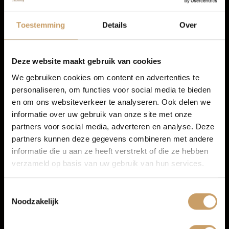
Autolease
Navigatiesysteem full map
Toestemming
Details
Over
Stuurwiel multifunctioneel
Multimedia-voorbereiding
Financiering
Deze website maakt gebruik van cookies
We gebruiken cookies om content en advertenties te
personaliseren, om functies voor social media te bieden
Autoverzekeringen
en om ons websiteverkeer te analyseren. Ook delen we
informatie over uw gebruik van onze site met onze
partners voor social media, adverteren en analyse. Deze
Verkoop
partners kunnen deze gegevens combineren met andere
informatie die u aan ze heeft verstrekt of die ze hebben
verzameld op basis van uw gebruik van hun services.
Auto onderhoud
Toestemmingsselectie
Noodzakelijk
Over Autobedrijf De Baaij