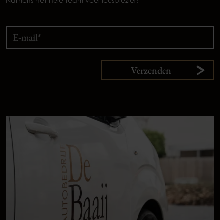
Namens het hele team veel leesplezier!
Verzenden