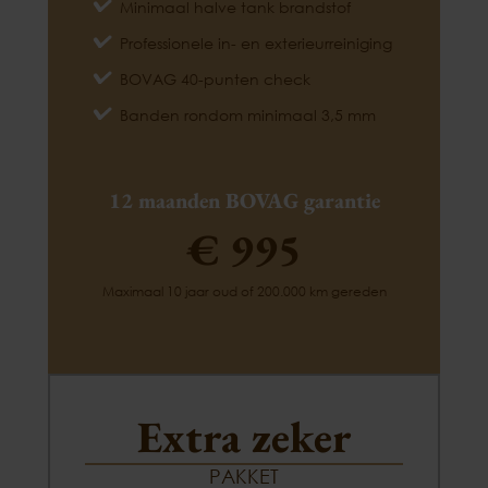
Minimaal halve tank brandstof
Professionele in- en exterieurreiniging
BOVAG 40-punten check
Banden rondom minimaal 3,5 mm
12 maanden BOVAG garantie
€ 995
Maximaal 10 jaar oud of 200.000 km gereden
Extra zeker
PAKKET