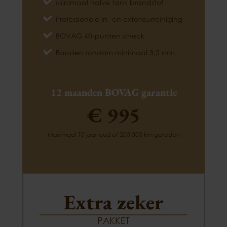
Minimaal halve tank brandstof
Professionele in- en exterieurreiniging
BOVAG 40-punten check
Banden rondom minimaal 3,5 mm
12 maanden BOVAG garantie
€ 995
Maximaal 10 jaar oud of 200.000 km gereden
Extra zeker
PAKKET