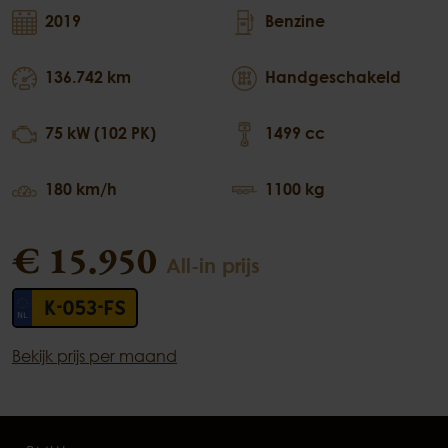
2019
Benzine
136.742 km
Handgeschakeld
75 kW (102 PK)
1499 cc
180 km/h
1100 kg
€ 15.950
All-in prijs
K-053-FS
Bekijk prijs per maand