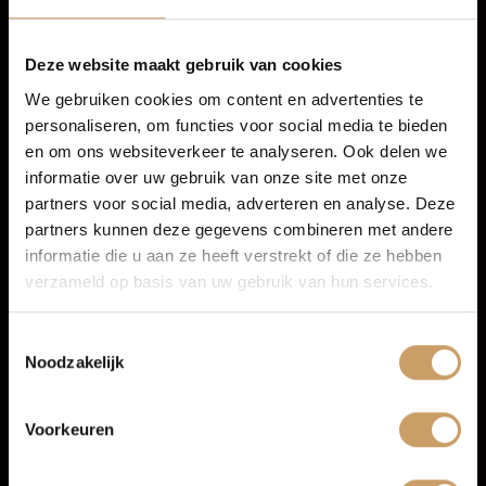
Audio installatie
Financiering
Head-up display
Deze website maakt gebruik van cookies
Multimedia-voorbereiding
We gebruiken cookies om content en advertenties te
personaliseren, om functies voor social media te bieden
Autoverzekeringen
en om ons websiteverkeer te analyseren. Ook delen we
informatie over uw gebruik van onze site met onze
partners voor social media, adverteren en analyse. Deze
Verkoop
partners kunnen deze gegevens combineren met andere
informatie die u aan ze heeft verstrekt of die ze hebben
verzameld op basis van uw gebruik van hun services.
Auto onderhoud
Toestemmingsselectie
Noodzakelijk
Over Autobedrijf De Baaij
Voorkeuren
Blogs