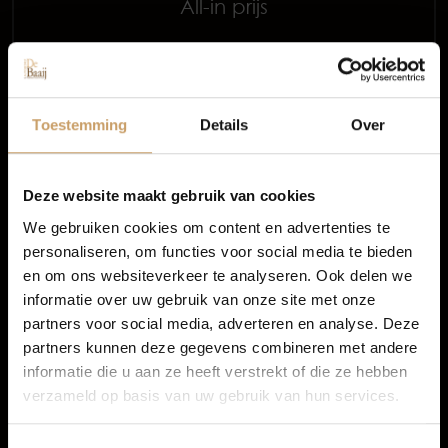
All-in prijs
Occasions
Meer informatie
Autolease
Proefrit aanvragen
Toestemming
Details
Over
Financiering
Deze website maakt gebruik van cookies
We gebruiken cookies om content en advertenties te
personaliseren, om functies voor social media te bieden
Autoverzekeringen
3 van 3 voertuigen
en om ons websiteverkeer te analyseren. Ook delen we
informatie over uw gebruik van onze site met onze
1
partners voor social media, adverteren en analyse. Deze
Verkoop
partners kunnen deze gegevens combineren met andere
informatie die u aan ze heeft verstrekt of die ze hebben
verzameld op basis van uw gebruik van hun services.
BMW occasion Nijmegen
Auto onderhoud