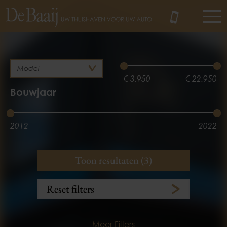
MENU
€ 3.950
€ 22.950
Bouwjaar
2012
2022
Brandstof
Kilometerstand
Toon resultaten (3)
Benzine
Hybride
3.100 km
175.890 km
Reset filters
Meer Filters