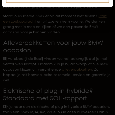
bespreken we praktische zaken zoals onderhoudshistorie,
inruil, financiering, garantie en aflevermogelijkheden.
Staat jouw ideale BMW er op dit moment niet tussen?
Start
een zoekopdracht
en wij zoeken hem voor je. We denken
graag met je mee en kijken of we een passende BMW
occasion voor je kunnen vinden.
Afleverpakketten voor jouw BMW
occasion
Bij Autobedrijf de Baaij vinden we het belangrijk dat je met
vertrouwen instapt. Daarom kun je bij aankoop van je BMW
occasion kiezen uit verschillende
afleverpakketten
. Zo
bepaal je zelf hoeveel extra zekerheid, service en garantie je
wilt.
Elektrische of plug-in-hybride?
Standaard met SOH-rapport
Kijk je naar een elektrische of plug-in hybride BMW occasion,
zoals een BMW i3, i4, iX3, 330e, 530e of X5 xDrive45e? Dan is