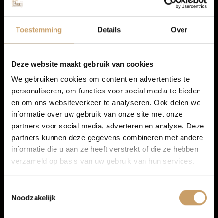
Infotainment
Autolease
Toestemming
Details
Over
Multimedia-voorbereiding
Radio
Financiering
Deze website maakt gebruik van cookies
We gebruiken cookies om content en advertenties te
personaliseren, om functies voor social media te bieden
Autoverzekeringen
en om ons websiteverkeer te analyseren. Ook delen we
informatie over uw gebruik van onze site met onze
partners voor social media, adverteren en analyse. Deze
Verkoop
partners kunnen deze gegevens combineren met andere
informatie die u aan ze heeft verstrekt of die ze hebben
verzameld op basis van uw gebruik van hun services.
Auto onderhoud
Toestemmingsselectie
Noodzakelijk
Over Autobedrijf De Baaij