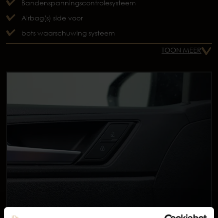
Bandenspanningscontrolesysteem
Airbag(s) side voor
bots waarschuwing systeem
TOON MEER
Occasions