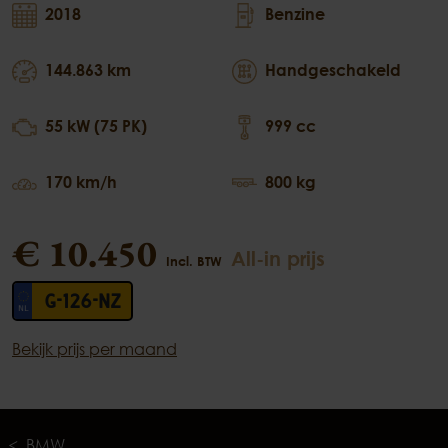
2018
Benzine
144.863 km
Handgeschakeld
55 kW (75 PK)
999 cc
170 km/h
800 kg
€ 10.450
All-in prijs
Incl. BTW
G-126-NZ
Bekijk prijs per maand
BMW