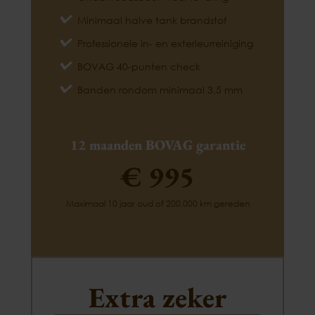
Minimaal halve tank brandstof
Professionele in- en exterieurreiniging
BOVAG 40-punten check
Banden rondom minimaal 3,5 mm
12 maanden BOVAG garantie
€ 995
Maximaal 10 jaar oud of 200.000 km gereden
Extra zeker