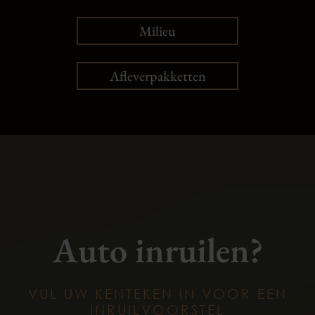
Milieu
Afleverpakketten
Auto inruilen?
VUL UW KENTEKEN IN VOOR EEN
INRUILVOORSTEL