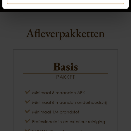
Afleverpakketten
Basis
PAKKET
Minimaal 6 maanden APK
Minimaal 6 maanden onderhoudsvrij
Minimaal 1/4 brandstof
Professionele in en exterieur reiniging