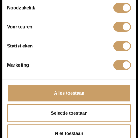
Toestemmingsselectie
Noodzakelijk
Infotainment
Over Autobedrijf De Baaij
Voorkeuren
Multimedia-voorbereiding
Blogs
Radio
Statistieken
Contact
Marketing
Afleverpakketten
Alles toestaan
Selectie toestaan
Niet toestaan