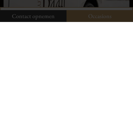
Onze occasions
Contact opnemen
Contact opnemen
Occasions
Neem contact op
Aldenhof 11-01
6537 AC Nijmegen
024-3440424