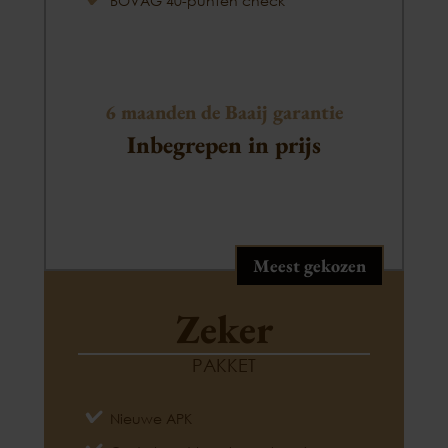
BOVAG 40-punten check
6 maanden de Baaij garantie
Inbegrepen in prijs
Meest gekozen
Zeker
PAKKET
Nieuwe APK