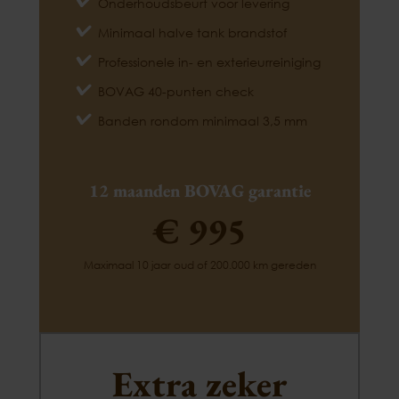
Onderhoudsbeurt voor levering
Minimaal halve tank brandstof
Professionele in- en exterieurreiniging
BOVAG 40-punten check
Banden rondom minimaal 3,5 mm
12 maanden BOVAG garantie
€ 995
Maximaal 10 jaar oud of 200.000 km gereden
Extra zeker