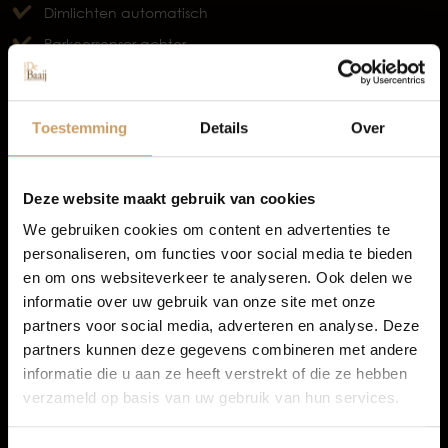
Dimlichten automatisch
Occasions
Parkeersensor achter
Elektronisch Sper Differentieel
Autolease
TOON MEER
Toestemming
Details
Over
Financiering
Deze website maakt gebruik van cookies
We gebruiken cookies om content en advertenties te
personaliseren, om functies voor social media te bieden
Autoverzekeringen
en om ons websiteverkeer te analyseren. Ook delen we
informatie over uw gebruik van onze site met onze
partners voor social media, adverteren en analyse. Deze
Verkoop
partners kunnen deze gegevens combineren met andere
informatie die u aan ze heeft verstrekt of die ze hebben
verzameld op basis van uw gebruik van hun services.
Auto onderhoud