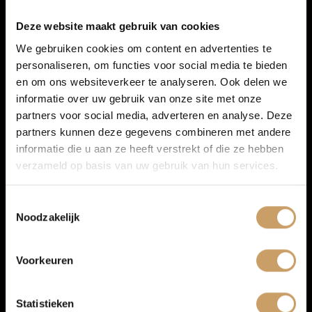
Autobedrijf de Baaij
Financiering
Deze website maakt gebruik van cookies
Ben je op zoek naar
occasions Nijmegen
en wil je vooral zeker
We gebruiken cookies om content en advertenties te
weten dat je een betrouwbare auto koopt, zonder gedoe
personaliseren, om functies voor social media te bieden
Autoverzekeringen
achteraf? Bij Autobedrijf de Baaij vind je een wisselend
en om ons websiteverkeer te analyseren. Ook delen we
aanbod occasions: van compacte stadsauto’s tot ruime
gezinswagens en moderne hybride of elektrische modellen.
informatie over uw gebruik van onze site met onze
Je kunt rustig vergelijken, een proefrit maken en rekenen op
partners voor social media, adverteren en analyse. Deze
Verkoop
duidelijke afspraken.
partners kunnen deze gegevens combineren met andere
informatie die u aan ze heeft verstrekt of die ze hebben
Onze afleverpakketten
verzameld op basis van uw gebruik van hun services.
Auto onderhoud
Wil je extra zekerheid bij het kopen van je occasion? Dan kun
je kiezen uit verschillende afleverpakketten van de Baaij:
Toestemmingsselectie
Noodzakelijk
Basis pakket
is altijd inbegrepen en bevat onder andere
Over Autobedrijf De Baaij
minimaal 6 maanden APK, minimaal een kwart tank
brandstof, professionele reiniging, een BOVAG 40-punten
Voorkeuren
check en 6 maanden de Baaij garantie.
Blogs
Zeker pakket
(meest gekozen) kost € 995 en biedt extra’s
zoals een nieuwe APK, onderhoudsbeurt voor levering,
Statistieken
minimaal een halve tank brandstof, banden rondom