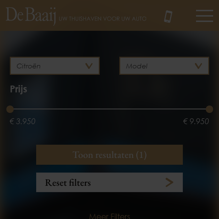
MENU
Prijs
€ 3.950
€ 9.950
Bouwjaar
Brandstof
Toon resultaten (1)
Diesel
2012
2015
Reset filters
Meer Filters