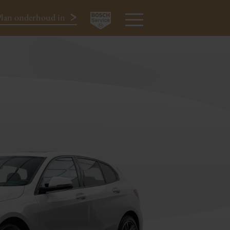
lan onderhoud in
€ 19.950
All-in
024-3440424
MENU