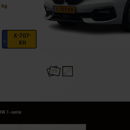
 kg
K-707-
KH
35
W 1-serie