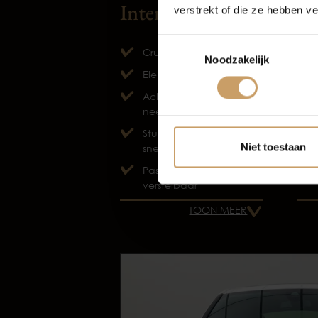
Interieur
Ov
verstrekt of die ze hebben v
Autov
Toestemmingsselectie
Cruise control
Noodzakelijk
Elektrische ramen voor
Achterbank in delen
neerklapbaar
Stuurbekrachtiging
Niet toestaan
snelheidsafhankelijk
Passagiersstoel in hoogte
verstelbaar
TOON MEER