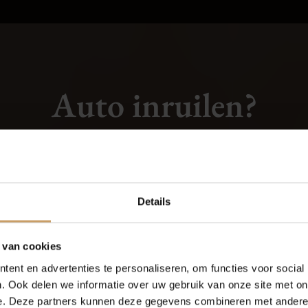
Auto inruilen?
NTEKEN IN VOOR EEN INRU
Occasions
Auto onderh
Aanvragen
Details
Autolease
Over Autobed
 van cookies
ent en advertenties te personaliseren, om functies voor social
Financiering
Blogs
. Ook delen we informatie over uw gebruik van onze site met on
e. Deze partners kunnen deze gegevens combineren met andere i