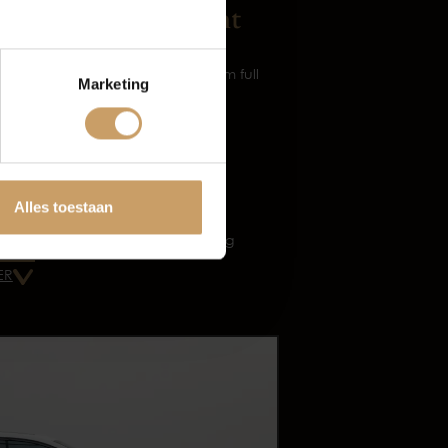
Infotainment
Navigatiesysteem full
Marketing
map
tten
Audio installatie
Multimedia-
voorbereiding
Alles toestaan
Radio
Spraakbediening
ER