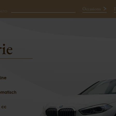
Occasions
P
TIVE EDITION
ie
Neem contact op
ine
omatisch
 cc