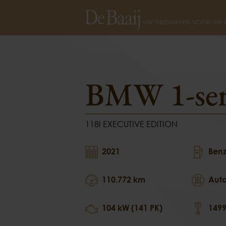
BMW 1-serie
118I EXECU
BMW 1-ser
118I EXECUTIVE EDITION
2021
Benz
110.772 km
Aut
104 kW (141 PK)
1499