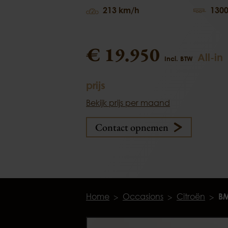
213 km/h
1300
€ 19.950
All-in
Incl. BTW
prijs
Bekijk prijs per maand
Contact opnemen
Home
Occasions
Citroën
BM