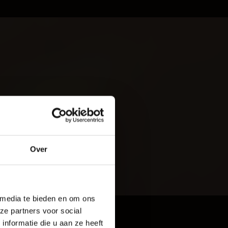
ILVOORSTEL
oud
Over
rijf De Baaij
 media te bieden en om ons
ze partners voor social
nformatie die u aan ze heeft