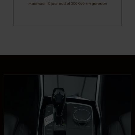
Maximaal 10 jaar oud of 200.000 km gereden