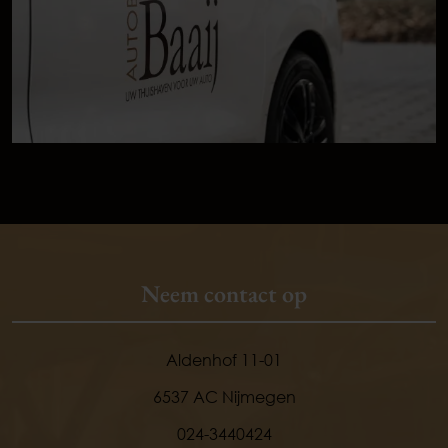
Neem contact op
Aldenhof 11-01
9,
1
6537 AC Nijmegen
024-3440424
klanten
vertellen