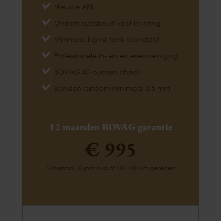
Nieuwe APK
Onderhoudsbeurt voor levering
Minimaal halve tank brandstof
Professionele in- en exterieurreiniging
BOVAG 40-punten check
Banden rondom minimaal 3,5 mm
12 maanden BOVAG garantie
€ 995
Maximaal 10 jaar oud of 200.000 km gereden