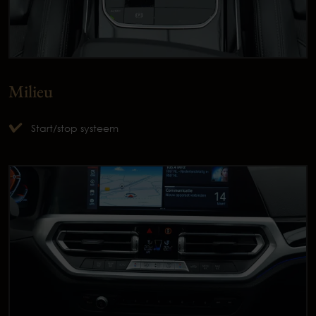
Milieu
Start/stop systeem