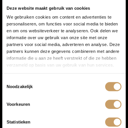
Infotainment
Financiering
Deze website maakt gebruik van cookies
We gebruiken cookies om content en advertenties te
Navigatiesysteem full map + hard disk
personaliseren, om functies voor social media te bieden
Autoverzekeringen
Spraakbediening
en om ons websiteverkeer te analyseren. Ook delen we
informatie over uw gebruik van onze site met onze
Multimedia-voorbereiding
partners voor social media, adverteren en analyse. Deze
Verkoop
Radio
partners kunnen deze gegevens combineren met andere
informatie die u aan ze heeft verstrekt of die ze hebben
verzameld op basis van uw gebruik van hun services.
Auto onderhoud
Toestemmingsselectie
Noodzakelijk
Over Autobedrijf De Baaij
Voorkeuren
Blogs
Statistieken