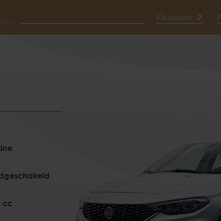
Occasions
P
Neem contact op
ine
dgeschakeld
 cc