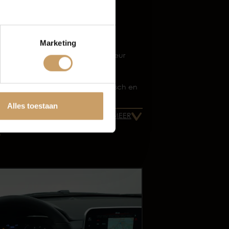
Metaalkleur
Parkeersensor achter
Marketing
Chroom delen exterieur
tten
xenon koplampen
Dimlichten automatisch en
regensensor
Alles toestaan
TOON MEER