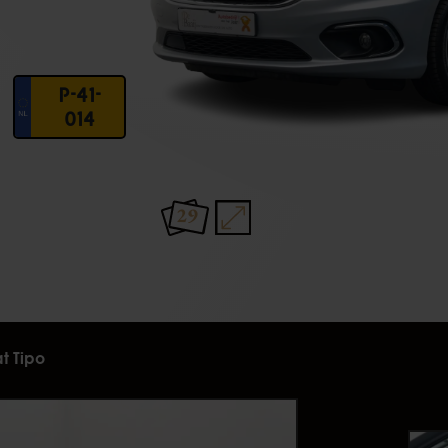
P-41-
014
29
at Tipo