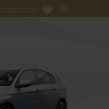
lan onderhoud in
€ 11.450
All-in
024-3440424
MENU