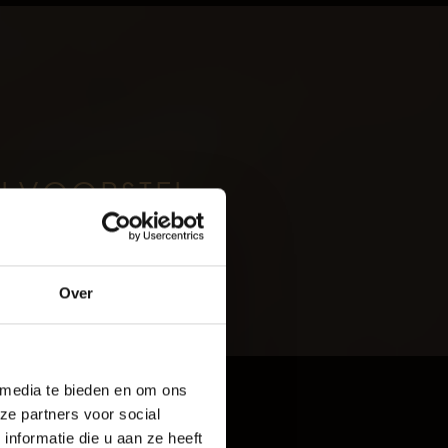
ILVOORSTEL
oud
Over
rijf De Baaij
 media te bieden en om ons
ze partners voor social
Exterieur
nformatie die u aan ze heeft