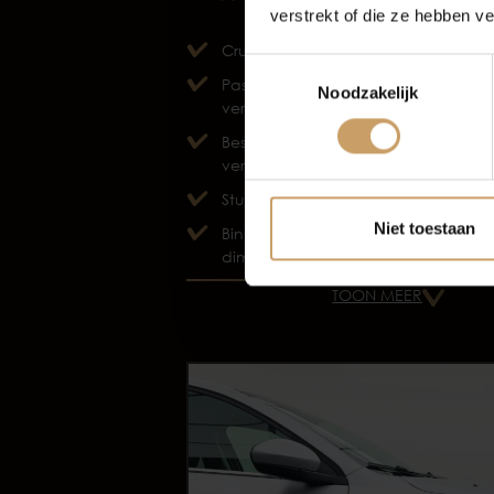
verstrekt of die ze hebben v
Autov
Cruise control
Toestemmingsselectie
Passagiersstoel in hoogte
Noodzakelijk
verstelbaar
Bestuurdersstoel in hoogte
verstelbaar
Stuur verstelbaar
Niet toestaan
Binnenspiegel automatisch
dimmend
TOON MEER