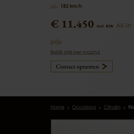
182 km/h
€ 11.450
All-in
Incl. BTW
prijs
Bekijk prijs per maand
Contact opnemen
Home
Occasions
Citroën
Fi