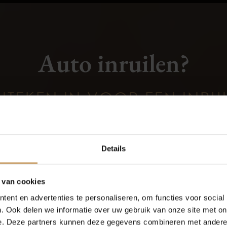
Auto inruilen?
NTEKEN IN VOOR EEN INRU
Occasions
Auto onderh
Aanvragen
Details
Autolease
Over Autobed
 van cookies
ent en advertenties te personaliseren, om functies voor social
Financiering
Blogs
. Ook delen we informatie over uw gebruik van onze site met on
Veiligheid
Overige
e. Deze partners kunnen deze gegevens combineren met andere i