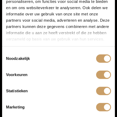
personaliseren, om functies voor social media te bieden
Autoverzekeringen
Persoonlijk advies
en om ons websiteverkeer te analyseren. Ook delen we
Mogelijkheid om een proefrit te maken
informatie over uw gebruik van onze site met onze
Duidelijke uitleg over uitvoering, onderhoud en
partners voor social media, adverteren en analyse. Deze
Verkoop
aflevermogelijkheden
partners kunnen deze gegevens combineren met andere
Inruil en financiering mogelijk
informatie die u aan ze heeft verstrekt of die ze hebben
Service en onderhoud op één vertrouwd adres
Afleverpakketten voor extra zekerheid
verzameld op basis van uw gebruik van hun services.
Auto onderhoud
Zo weet je vooraf waar je aan toe bent en kun je met een
Toestemmingsselectie
goed gevoel de weg op in je Citroën occasion.
Noodzakelijk
Over Autobedrijf De Baaij
Afleverpakketten voor jouw nieuwe
Citroën
Voorkeuren
Bij aankoop van je Citroën occasion kun je kiezen uit
Blogs
verschillende
afleverpakketten
.
Statistieken
Basis pakket
is altijd inbegrepen en bevat onder andere
Contact
minimaal 6 maanden APK, minimaal een kwart tank
brandstof, professionele reiniging, een BOVAG 40-punten
Marketing
check en 6 maanden de Baaij garantie.