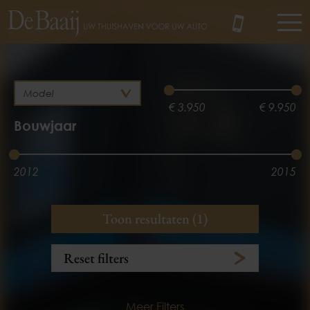
MENU
€ 3.950
€ 9.950
Bouwjaar
2012
2015
Brandstof
Kilometerstand
Toon resultaten (1)
Diesel
3.100 km
134.358 km
Reset filters
Meer Filters