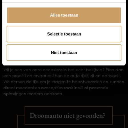
Zeker pakket
(meest gekozen) kost € 995 en biedt extra’s
Afleverpakketten
zoals een nieuwe APK, onderhoudsbeurt voor levering,
minimaal een halve tank brandstof, banden rondom
Alles toestaan
minimaal 3,5 mm profiel, professionele reiniging en 12
maanden BOVAG garantie.
Extra Zeker pakket
voor € 1.595, met onder andere een
Selectie toestaan
nieuwe APK, onderhoudsbeurt, volle tank brandstof, 12
maanden pechhulp in Nederland en 24 maanden BOVAG
garantie.
Niet toestaan
Plan vandaag nog je proefrit
Wil je een van onze occasions in het echt bekijken? Plan dan
een proefrit en ervaar zelf hoe de auto rijdt, zit en aanvoelt.
We nemen de tijd om je vragen te beantwoorden en kunnen
direct meedenken over opties zoals inruil of passende
oplossingen rondom aankoop.
Droomauto niet gevonden?