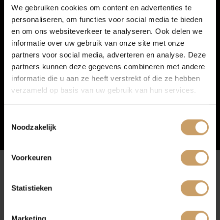
We gebruiken cookies om content en advertenties te
personaliseren, om functies voor social media te bieden
Autoverzekeringen
en om ons websiteverkeer te analyseren. Ook delen we
informatie over uw gebruik van onze site met onze
partners voor social media, adverteren en analyse. Deze
Verkoop
partners kunnen deze gegevens combineren met andere
informatie die u aan ze heeft verstrekt of die ze hebben
verzameld op basis van uw gebruik van hun services.
Auto onderhoud
Toestemmingsselectie
Noodzakelijk
Over Autobedrijf De Baaij
Voorkeuren
Blogs
Afleverpakketten
Statistieken
Contact
Marketing