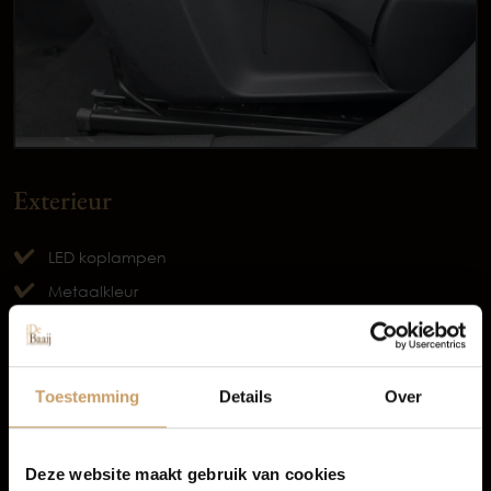
Exterieur
LED koplampen
Occasions
Metaalkleur
Parkeersensor achter
Grootlichtassistent
Autolease
Verwarmde voorruit
Toestemming
Details
Over
TOON MEER
Financiering
Deze website maakt gebruik van cookies