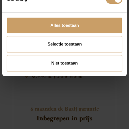
Basis
Afleverpakketten
PAKKET
Alles toestaan
Minimaal 6 maanden APK
Selectie toestaan
Minimaal 6 maanden onderhoudsvrij
Minimaal 1/4 brandstof
Niet toestaan
Professionele in en exterieur reiniging
BOVAG 40-punten check
6 maanden de Baaij garantie
Inbegrepen in prijs