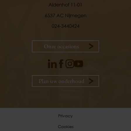
Aldenhof 11-01
6537 AC Nijmegen
024-3440424
Onze occasions
Plan uw onderhoud
9,
1
klanten
vertellen
Privacy
Cookies