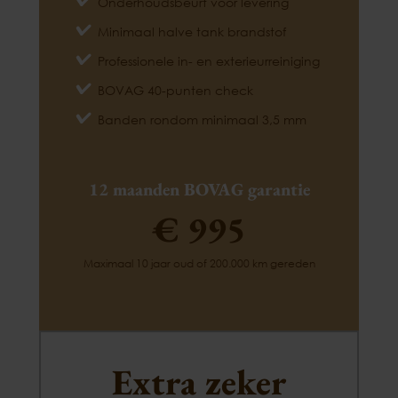
Onderhoudsbeurt voor levering
Minimaal halve tank brandstof
Professionele in- en exterieurreiniging
BOVAG 40-punten check
Banden rondom minimaal 3,5 mm
12 maanden BOVAG garantie
€ 995
Maximaal 10 jaar oud of 200.000 km gereden
Extra zeker