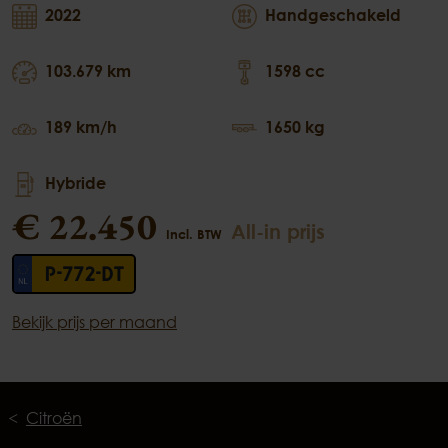
2022
Handgeschakeld
103.679 km
1598 cc
189 km/h
1650 kg
Hybride
€ 22.450
All-in prijs
Incl. BTW
P-772-DT
Bekijk prijs per maand
Citroën