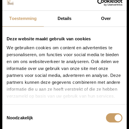
Navigatiesysteem full map
Autolease
Spraakbediening
Toestemming
Details
Over
Multimedia-voorbereiding
Financiering
Radio
Deze website maakt gebruik van cookies
We gebruiken cookies om content en advertenties te
personaliseren, om functies voor social media te bieden
Autoverzekeringen
en om ons websiteverkeer te analyseren. Ook delen we
informatie over uw gebruik van onze site met onze
partners voor social media, adverteren en analyse. Deze
Verkoop
partners kunnen deze gegevens combineren met andere
informatie die u aan ze heeft verstrekt of die ze hebben
verzameld op basis van uw gebruik van hun services.
Auto onderhoud
Toestemmingsselectie
Noodzakelijk
Over Autobedrijf De Baaij