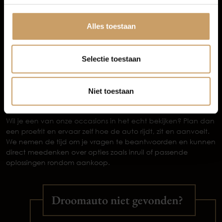
Zeker pakket
(meest gekozen) kost € 995 en biedt extra’s
Afleverpakketten
zoals een nieuwe APK, onderhoudsbeurt voor levering,
minimaal een halve tank brandstof, banden rondom
Alles toestaan
minimaal 3,5 mm profiel, professionele reiniging en 12
maanden BOVAG garantie.
Extra Zeker pakket
voor € 1.595, met onder andere een
Selectie toestaan
nieuwe APK, onderhoudsbeurt, volle tank brandstof, 12
maanden pechhulp in Nederland en 24 maanden BOVAG
garantie.
Niet toestaan
Plan vandaag nog je proefrit
Wil je een van onze occasions in het echt bekijken? Plan dan
een proefrit en ervaar zelf hoe de auto rijdt, zit en aanvoelt.
We nemen de tijd om je vragen te beantwoorden en kunnen
direct meedenken over opties zoals inruil of passende
oplossingen rondom aankoop.
Droomauto niet gevonden?