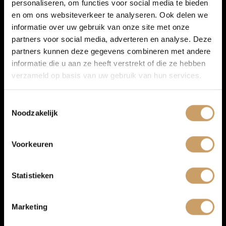
personaliseren, om functies voor social media te bieden
Autoverzekeringen
Persoonlijk advies
en om ons websiteverkeer te analyseren. Ook delen we
Mogelijkheid om een proefrit te maken
informatie over uw gebruik van onze site met onze
Duidelijke uitleg over uitvoering, onderhoud en
partners voor social media, adverteren en analyse. Deze
Verkoop
aflevermogelijkheden
partners kunnen deze gegevens combineren met andere
Inruil en financiering mogelijk
informatie die u aan ze heeft verstrekt of die ze hebben
Service en onderhoud op één vertrouwd adres
Afleverpakketten voor extra zekerheid
verzameld op basis van uw gebruik van hun services.
Auto onderhoud
Zo weet je vooraf waar je aan toe bent en kun je met een
Toestemmingsselectie
goed gevoel de weg op in je Citroën occasion.
Noodzakelijk
Over Autobedrijf De Baaij
Afleverpakketten voor jouw nieuwe
Citroën
Voorkeuren
Bij aankoop van je Citroën occasion kun je kiezen uit
Blogs
verschillende
afleverpakketten
.
Statistieken
Basis pakket
is altijd inbegrepen en bevat onder andere
Contact
minimaal 6 maanden APK, minimaal een kwart tank
brandstof, professionele reiniging, een BOVAG 40-punten
Marketing
check en 6 maanden de Baaij garantie.