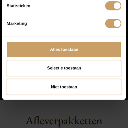
Statistieken
Contact
Marketing
Afleverpakketten
Alles toestaan
Selectie toestaan
Niet toestaan
Afleverpakketten