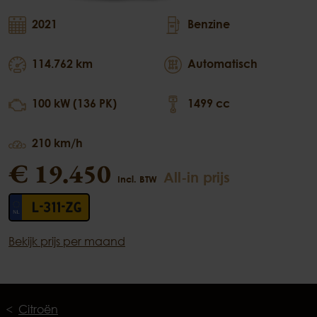
2021
Benzine
114.762 km
Automatisch
100 kW (136 PK)
1499 cc
210 km/h
€ 19.450
All-in prijs
Incl. BTW
L-311-ZG
Bekijk prijs per maand
Citroën