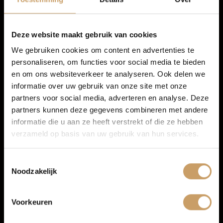
TOON MEER
Financiering
Deze website maakt gebruik van cookies
We gebruiken cookies om content en advertenties te
personaliseren, om functies voor social media te bieden
Autoverzekeringen
en om ons websiteverkeer te analyseren. Ook delen we
informatie over uw gebruik van onze site met onze
partners voor social media, adverteren en analyse. Deze
Verkoop
partners kunnen deze gegevens combineren met andere
informatie die u aan ze heeft verstrekt of die ze hebben
verzameld op basis van uw gebruik van hun services.
Auto onderhoud
Toestemmingsselectie
Noodzakelijk
Over Autobedrijf De Baaij
Infotainment
Voorkeuren
Blogs
Multimedia-voorbereiding