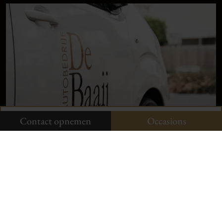
9,
1
klanten
vertellen
Plan uw onderhoud
Onze occasions
Contact opnemen
Contact opnemen
Occasions
Neem contact op