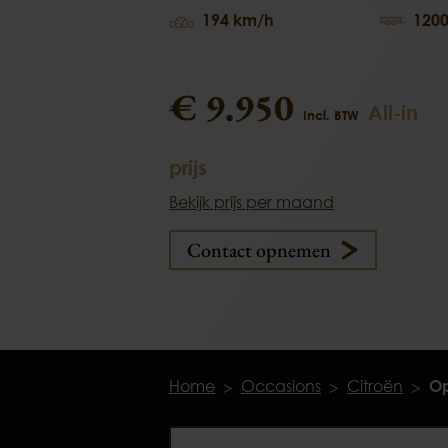
194 km/h
1200
€ 9.950
All-in
Incl. BTW
prijs
Bekijk prijs per maand
Contact opnemen
Home
Occasions
Citroën
Op