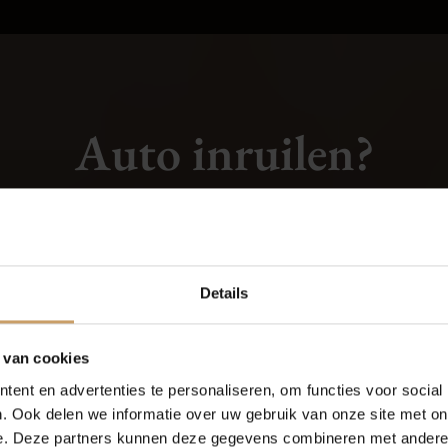
Auto inruilen?
NTEKEN IN VOOR EEN INRU
Occasions
Auto onderh
Aanvragen
Details
Autolease
Over Autobed
 van cookies
ent en advertenties te personaliseren, om functies voor social
Financiering
Blogs
. Ook delen we informatie over uw gebruik van onze site met on
e. Deze partners kunnen deze gegevens combineren met andere i