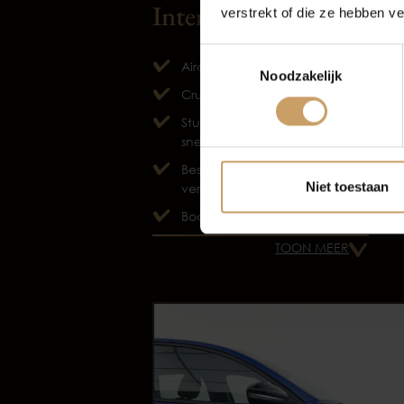
Interieur
verstrekt of die ze hebben v
Autov
Toestemmingsselectie
Airco
Noodzakelijk
Cruise control
Stuurbekrachtiging
snelheidsafhankelijk
Bestuurdersstoel in hoogte
Niet toestaan
verstelbaar
Boordcomputer
TOON MEER