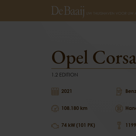
Opel Corsa
1.2 EDITION
Opel Cors
1.2 EDITION
2021
Benz
108.180 km
Han
74 kW (101 PK)
1199