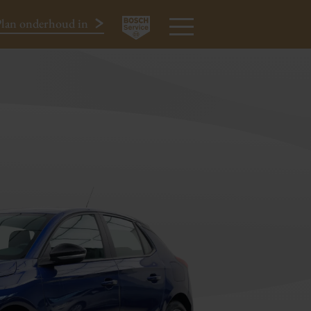
lan onderhoud in
€ 9.950
All-in
024-3440424
MENU