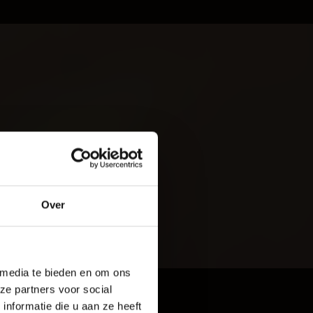
ILVOORSTEL
oud
Over
rijf De Baaij
 media te bieden en om ons
ze partners voor social
nformatie die u aan ze heeft