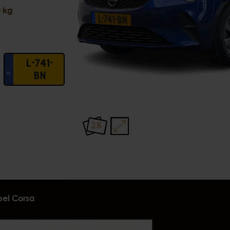
 kg
L-741-
BN
28
el Corsa