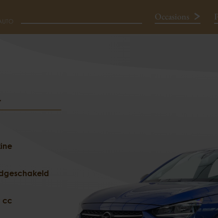
Occasions
P
a
Neem contact op
ine
dgeschakeld
 cc