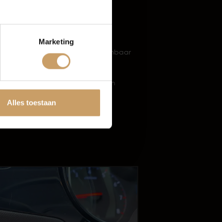
Exterieur
Metaalkleur
Marketing
Buitenspiegels verwarmbaar
tten
Parkeersensor achter
Buitenspiegels elektrisch
verstelbaar
Alles toestaan