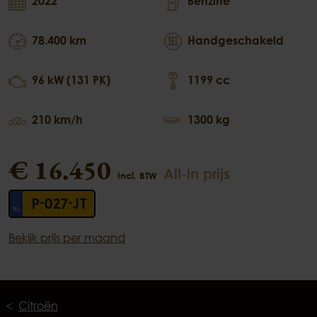
2022
Benzine
78.400 km
Handgeschakeld
96 kW (131 PK)
1199 cc
210 km/h
1300 kg
€ 16.450
All-in prijs
Incl. BTW
P-027-JT
Bekijk prijs per maand
Citroën