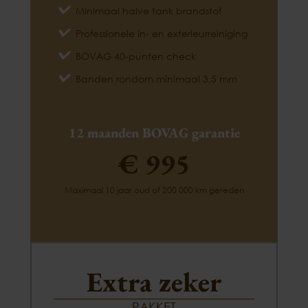
Minimaal halve tank brandstof
Professionele in- en exterieurreiniging
BOVAG 40-punten check
Banden rondom minimaal 3,5 mm
12 maanden BOVAG garantie
€ 995
Maximaal 10 jaar oud of 200.000 km gereden
Extra zeker
PAKKET