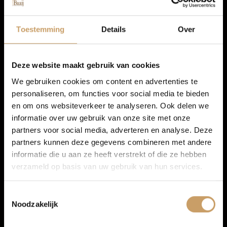
Autolease
Toestemming
Details
Over
Financiering
Deze website maakt gebruik van cookies
We gebruiken cookies om content en advertenties te
personaliseren, om functies voor social media te bieden
Autoverzekeringen
en om ons websiteverkeer te analyseren. Ook delen we
informatie over uw gebruik van onze site met onze
partners voor social media, adverteren en analyse. Deze
Verkoop
partners kunnen deze gegevens combineren met andere
informatie die u aan ze heeft verstrekt of die ze hebben
verzameld op basis van uw gebruik van hun services.
Auto onderhoud
Infotainment
Toestemmingsselectie
Noodzakelijk
Over Autobedrijf De Baaij
Navigatiesysteem full map