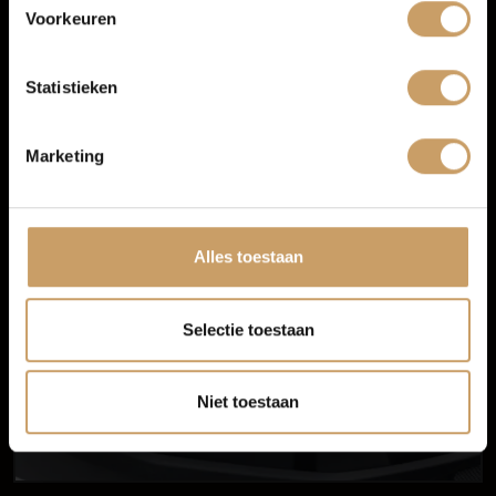
Multimedia-voorbereiding
Voorkeuren
Radio
Blogs
Spraakbediening
Statistieken
Head-up display
Contact
Marketing
Afleverpakketten
Alles toestaan
Selectie toestaan
Niet toestaan