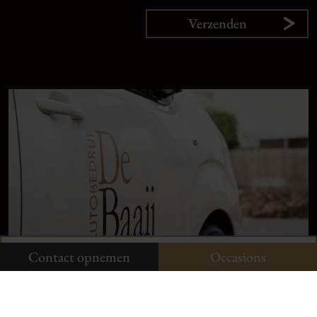
Verzenden
9,
1
klanten
vertellen
Plan uw onderhoud
Onze occasions
Contact opnemen
Contact opnemen
Occasions