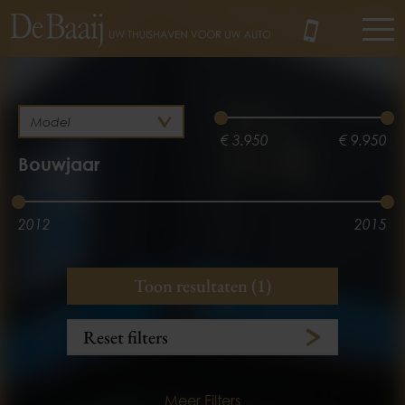
MENU
€ 3.950
€ 9.950
Bouwjaar
2012
2015
Brandstof
Kilometerstand
Toon resultaten (1)
Diesel
3.100 km
134.358 km
Reset filters
Meer Filters