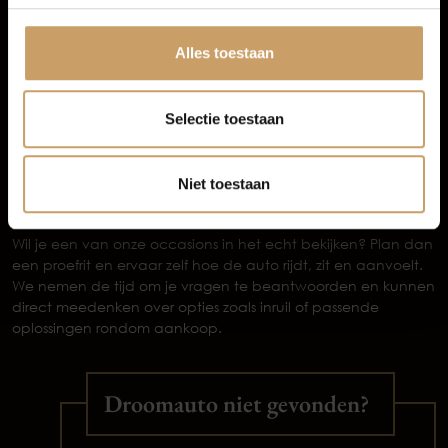
Zeker pakket
(meest gekozen) kost € 995 en biedt extra’s
Afleverpakketten
zoals een nieuwe APK, onderhoudsbeurt voor levering,
minimaal een halve tank brandstof, banden rondom
Alles toestaan
minimaal 3,5 mm profiel, professionele reiniging en 12
maanden BOVAG garantie.
Extra Zeker pakket
voor € 1.595, met onder andere een
Selectie toestaan
nieuwe APK, onderhoudsbeurt, volle tank brandstof, 12
maanden pechhulp in Nederland en 24 maanden BOVAG
garantie.
Niet toestaan
Plan vandaag nog je proefrit
Wil je een van onze occasions in het echt bekijken? Plan dan
een proefrit en ervaar zelf hoe de auto rijdt, zit en aanvoelt.
We nemen de tijd om je vragen te beantwoorden en kunnen
direct meedenken over opties zoals inruil of passende
oplossingen rondom aankoop.
Droomauto niet gevonden?