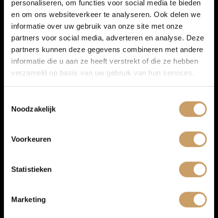
personaliseren, om functies voor social media te bieden
Autoverzekeringen
Persoonlijk advies
en om ons websiteverkeer te analyseren. Ook delen we
Mogelijkheid om een proefrit te maken
informatie over uw gebruik van onze site met onze
Duidelijke uitleg over uitvoering, onderhoud en
partners voor social media, adverteren en analyse. Deze
Verkoop
aflevermogelijkheden
partners kunnen deze gegevens combineren met andere
Inruil en financiering mogelijk
informatie die u aan ze heeft verstrekt of die ze hebben
Service en onderhoud op één vertrouwd adres
Afleverpakketten voor extra zekerheid
verzameld op basis van uw gebruik van hun services.
Auto onderhoud
Zo weet je vooraf waar je aan toe bent en kun je met een
Toestemmingsselectie
goed gevoel de weg op in je Citroën occasion.
Noodzakelijk
Over Autobedrijf De Baaij
Afleverpakketten voor jouw nieuwe
Citroën
Voorkeuren
Bij aankoop van je Citroën occasion kun je kiezen uit
Blogs
verschillende
afleverpakketten
.
Statistieken
Basis pakket
is altijd inbegrepen en bevat onder andere
Contact
minimaal 6 maanden APK, minimaal een kwart tank
brandstof, professionele reiniging, een BOVAG 40-punten
Marketing
check en 6 maanden de Baaij garantie.