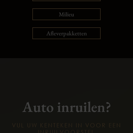
Milieu
Afleverpakketten
Auto inruilen?
VUL UW KENTEKEN IN VOOR EEN
INRUILVOORSTEL