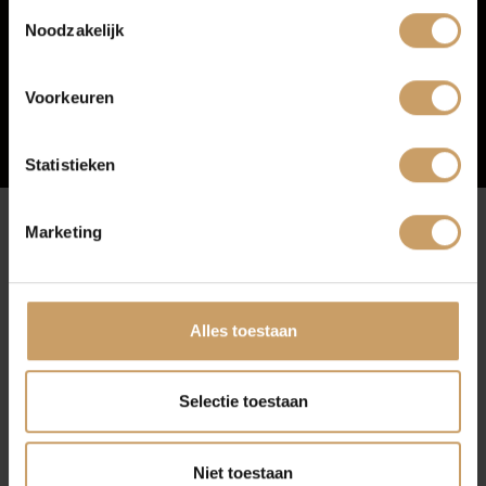
Toestemmingsselectie
Noodzakelijk
Over Autobedrijf De Baaij
Voorkeuren
Blogs
Statistieken
Contact
Marketing
Afleverpakketten
Afleverpakketten
Alles toestaan
Basis
Selectie toestaan
PAKKET
Niet toestaan