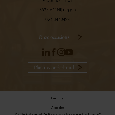
Aldenhof 11-01
6537 AC Nijmegen
024-3440424
Onze occasions
Plan uw onderhoud
9,
1
klanten
vertellen
Privacy
Cookies
Plan uw onderhoud
®
© 2026 Autobedrijf De Baaij - Proudly powered by
Emixion