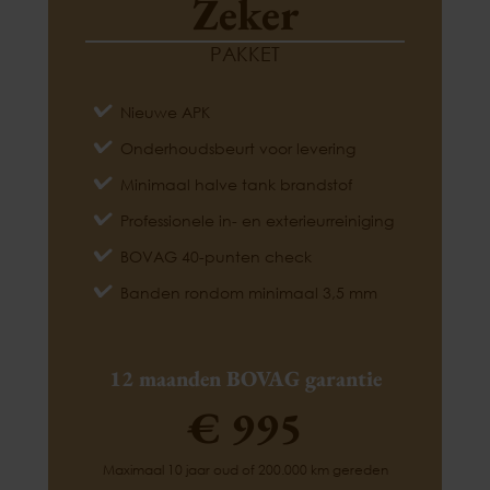
Zeker
PAKKET
Nieuwe APK
Onderhoudsbeurt voor levering
Minimaal halve tank brandstof
Professionele in- en exterieurreiniging
BOVAG 40-punten check
Banden rondom minimaal 3,5 mm
12 maanden BOVAG garantie
€ 995
Maximaal 10 jaar oud of 200.000 km gereden