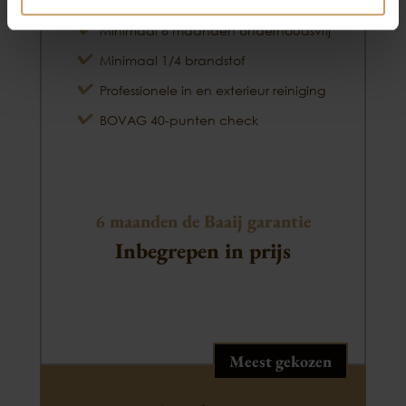
Minimaal 6 maanden APK
Minimaal 6 maanden onderhoudsvrij
Minimaal 1/4 brandstof
Professionele in en exterieur reiniging
BOVAG 40-punten check
6 maanden de Baaij garantie
Inbegrepen in prijs
Meest gekozen