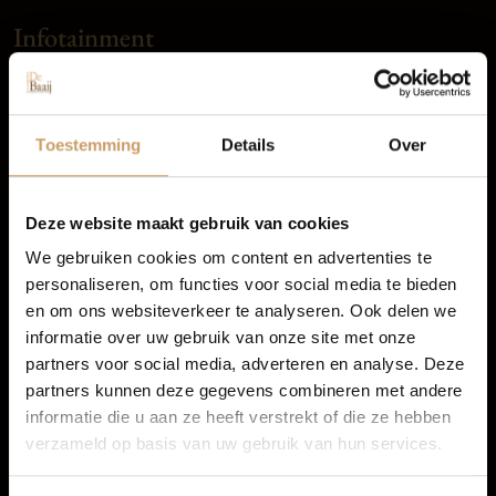
Infotainment
Occasions
Navigatiesysteem full map
Autolease
Spraakbediening
Toestemming
Details
Over
keyless entry/start
Multimedia-voorbereiding
Financiering
Deze website maakt gebruik van cookies
Radio cd speler
We gebruiken cookies om content en advertenties te
TOON MEER
personaliseren, om functies voor social media te bieden
Autoverzekeringen
en om ons websiteverkeer te analyseren. Ook delen we
informatie over uw gebruik van onze site met onze
partners voor social media, adverteren en analyse. Deze
Verkoop
partners kunnen deze gegevens combineren met andere
informatie die u aan ze heeft verstrekt of die ze hebben
verzameld op basis van uw gebruik van hun services.
Auto onderhoud