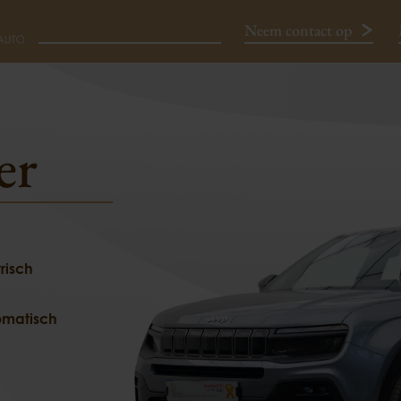
Neem contact op
€ 27.450
A
 KWH
er
Neem contact op
trisch
omatisch