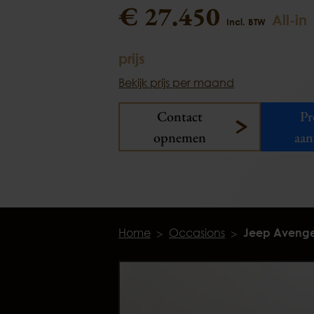
€ 27.450
All-in
Incl. BTW
prijs
Bekijk prijs per maand
Contact
Pr
opnemen
aan
Home
Occasions
Jeep Avenge