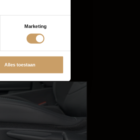
Audio installatie
Multimedia-
voorbereiding
Marketing
tten
R
Alles toestaan