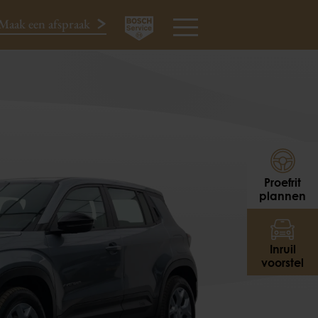
Maak een afspraak
Proefrit aanvragen
ll-in
024-3440424
MENU
Proefrit
plannen
Inruil
voorstel