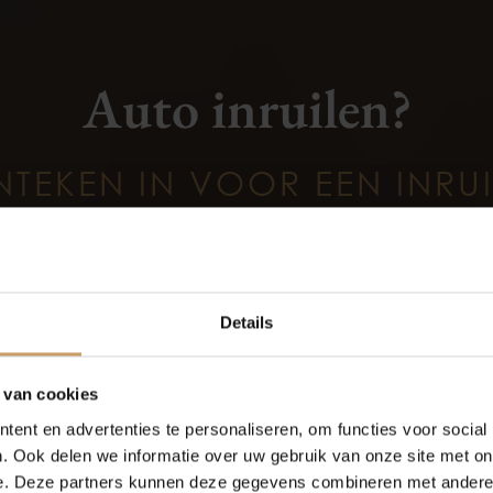
Auto inruilen?
NTEKEN IN VOOR EEN INRU
Aanvragen
Occasions
Auto onderh
Details
Autolease
Over Autobed
 van cookies
ent en advertenties te personaliseren, om functies voor social
Financiering
Blogs
terieur
Veiligheid
. Ook delen we informatie over uw gebruik van onze site met on
e. Deze partners kunnen deze gegevens combineren met andere i