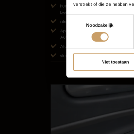
verstrekt of die ze hebben v
kunstlederen/stof
Autov
bekleding
Toestemmingsselectie
airco automatisch
Noodzakelijk
Apple Carplay/Android
Auto
Afdaal assistent
stuur kunstleder
Niet toestaan
TOON MEER