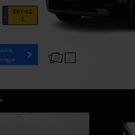
KRT-62-
L
oefrit
26
vragen
r